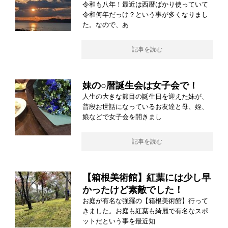
令和も八年！最近は西暦ばかり使っていて
令和何年だっけ？という事が多くなりまし
た。なので、あ
記事を読む
妹の○暦誕生会は女子会で！
人生の大きな節目の誕生日を迎えた妹が、
普段お世話になっているお友達と母、姪、
娘などで女子会を開きまし
記事を読む
【箱根美術館】紅葉には少し早
かったけど素敵でした！
お庭が有名な強羅の【箱根美術館】行って
きました。お庭も紅葉も綺麗で有名なスポ
ットだという事を最近知