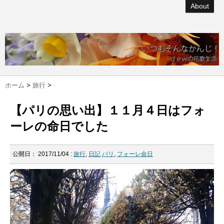
About
ホーム
>
旅行
>
【パリの思い出】１１月４日はフォ
ーレの命日でした
公開日：
2017/11/04
:
旅行
,
日記
パリ
,
フォーレ命日