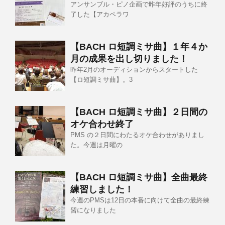
アンサンブル・ピノ企画で昨年好評のうちに終
了した【アカペラワ
【BACH ロ短調ミサ曲】１年４か
月の成果を出し切りました！
昨年2月のオーディションからスタートした
【ロ短調ミサ曲】。3
【BACH ロ短調ミサ曲】２日間の
オケ合わせ終了
PMS の２日間にわたるオケ合わせがありまし
た。今週は月曜の
【BACH ロ短調ミサ曲】全曲最終
練習しました！
今週のPMSは12日の本番に向けて全曲の最終練
習になりました