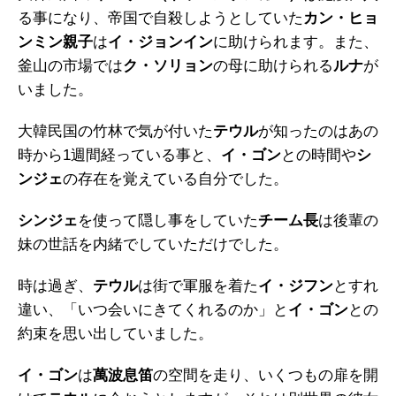
る事になり、帝国で自殺しようとしていた
カン・ヒョ
ンミン親子
は
イ・ジョンイン
に助けられます。また、
釜山の市場では
ク・ソリョン
の母に助けられる
ルナ
が
いました。
大韓民国の竹林で気が付いた
テウル
が知ったのはあの
時から1週間経っている事と、
イ・ゴン
との時間や
シ
ンジェ
の存在を覚えている自分でした。
シンジェ
を使って隠し事をしていた
チーム長
は後輩の
妹の世話を内緒でしていただけでした。
時は過ぎ、
テウル
は街で軍服を着た
イ・ジフン
とすれ
違い、「いつ会いにきてくれるのか」と
イ・ゴン
との
約束を思い出していました。
イ・ゴン
は
萬波息笛
の空間を走り、いくつもの扉を開