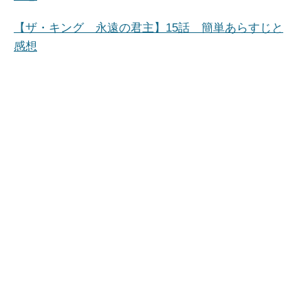
【ザ・キング 永遠の君主】15話 簡単あらすじと
感想