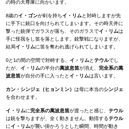
の時の天尊庫に向かいます。
8歳の
イ・ゴン
が剣を持ち
イ・リム
と対峙しますが先
に手下に銃口を向けられてしまいます。その時天井に
撃った銃弾でガラスが落ち、そのガラスで
イ・リム
は
手に怪我をし笛を落とします。銃撃戦になりますが、
結局
イ・リム
に笛を奪われ逃げられてしまいます。
0と1の間の空間で対峙する、
イ・リム
と
テウル
でし
たが、
イ・リム
の半分の
萬波息笛
が消え、
完全系の萬
波息笛
が自分の手に入ったと
イ・リム
は言います。
カン・シンジェ（ヒョンミン）
は母に本当の
シンジェ
を合わせます。
イ・リム
に
完全系の萬波息笛
が渡ったと感じ、
テウル
は銃を撃ちますが、全く動きません。動揺する
テウル
に
イ・リム
が襲い掛かろうとした瞬間、時間が動き