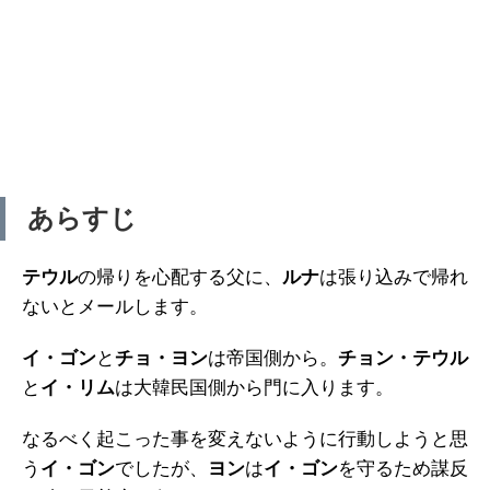
あらすじ
テウル
の帰りを心配する父に、
ルナ
は張り込みで帰れ
ないとメールします。
イ・ゴン
と
チョ・ヨン
は帝国側から。
チョン・テウル
と
イ・リム
は大韓民国側から門に入ります。
なるべく起こった事を変えないように行動しようと思
う
イ・ゴン
でしたが、
ヨン
は
イ・ゴン
を守るため謀反