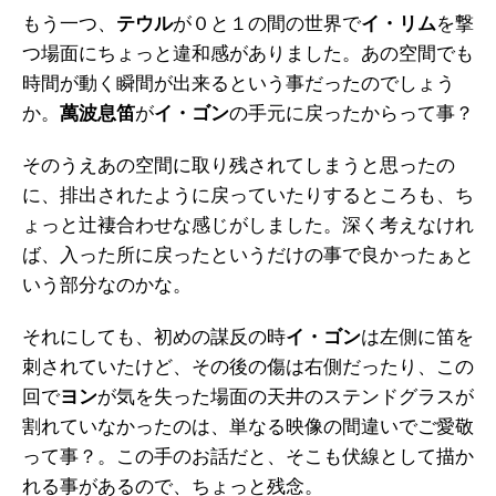
もう一つ、
テウル
が０と１の間の世界で
イ・リム
を撃
つ場面にちょっと違和感がありました。あの空間でも
時間が動く瞬間が出来るという事だったのでしょう
か。
萬波息笛
が
イ・ゴン
の手元に戻ったからって事？
そのうえあの空間に取り残されてしまうと思ったの
に、排出されたように戻っていたりするところも、ち
ょっと辻褄合わせな感じがしました。深く考えなけれ
ば、入った所に戻ったというだけの事で良かったぁと
いう部分なのかな。
それにしても、初めの謀反の時
イ・ゴン
は左側に笛を
刺されていたけど、その後の傷は右側だったり、この
回で
ヨン
が気を失った場面の天井のステンドグラスが
割れていなかったのは、単なる映像の間違いでご愛敬
って事？。この手のお話だと、そこも伏線として描か
れる事があるので、ちょっと残念。