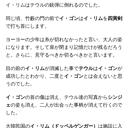
イ・リムはテウルの銃弾に倒れるのでした。
同じ頃、竹藪の門の前で
イ・ゴン
は
イ・リム
を
四寅剣
で打ち首にします。
ヨーヨーの少年は糸が切れなかったと言い、大人の姿
になります。そして扉が閉まり記憶だけが残るだろう
と。さらに、見守るべきか切るべきかと言います。
目の前の
イ・リム
が消滅した事で
テウル
は
イ・ゴン
が
成功したとわかり、二度と
イ・ゴン
とは会えないと思
うのでした。
イ・ゴン
の首の傷は消え、テウル達の写真から
シンジ
ェ
の姿も消え、二人が出会った事柄が消えて行くので
した。
大韓民国の
イ・リム（ドッペルゲンガー）
は施設に入