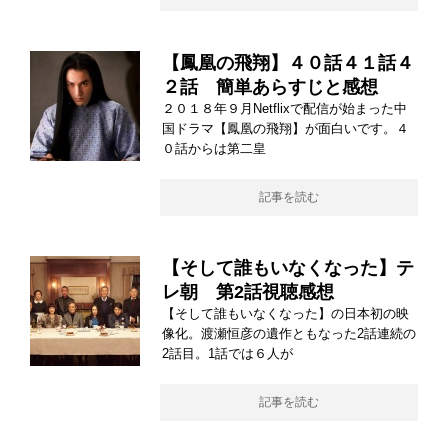
【鳳凰の飛翔】４０話４１話４
２話 簡単あらすじと感想
２０１８年９月Netflixで配信が始まった中
国ドラマ【鳳凰の飛翔】が面白いです。４
０話からは第二皇
記事を読む
【そして誰もいなくなった】テ
レ朝 第2話視聴感想
【そして誰もいなくなった】の日本初の映
像化。渡瀬恒彦の遺作ともなった2話連続の
2話目。1話では６人が
記事を読む