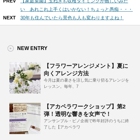
PREV
【家庭菜園】玉ねぎも収穫タイミングが難しいみた
い あれこれ上手くはいかない！ちょっと愚痴・・・
NEXT
30年も住んでいたら景色も人も変わりますよね！
NEW ENTRY
【フラワーアレンジメント】夏に
向くアレンジ方法
今月は夏の暑さを涼し気に乗り切るアレンジを
レッスン。毎年、7
【アカペラワークショップ】第2
弾！透明な響きを女声で！
アンサンブル・ピノ企画で昨年好評のうちに終
了した【アカペラワ