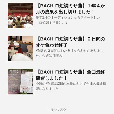
【BACH ロ短調ミサ曲】１年４か
月の成果を出し切りました！
昨年2月のオーディションからスタートした
【ロ短調ミサ曲】。3
【BACH ロ短調ミサ曲】２日間の
オケ合わせ終了
PMS の２日間にわたるオケ合わせがありまし
た。今週は月曜の
【BACH ロ短調ミサ曲】全曲最終
練習しました！
今週のPMSは12日の本番に向けて全曲の最終練
習になりました
→もっと見る