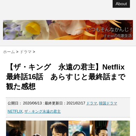
About
ホーム
>
ドラマ
>
【ザ・キング 永遠の君主】Netflix
最終話16話 あらすじと最終話まで
観た感想
公開日：
2020/06/13
: 最終更新日：2021/02/17
ドラマ
,
韓国ドラマ
NETFLIX
,
ザ・キング永遠の君主