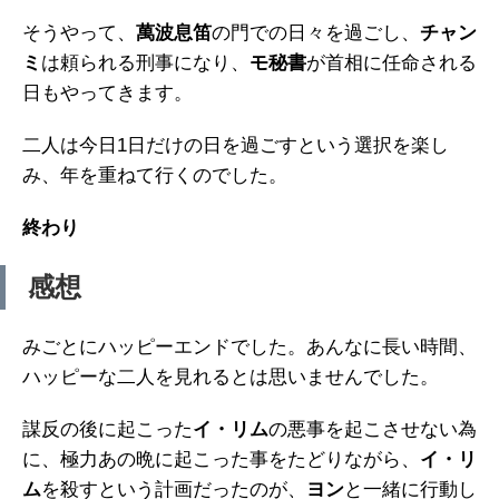
そうやって、
萬波息笛
の門での日々を過ごし、
チャン
ミ
は頼られる刑事になり、
モ秘書
が首相に任命される
日もやってきます。
二人は今日1日だけの日を過ごすという選択を楽し
み、年を重ねて行くのでした。
終わり
感想
みごとにハッピーエンドでした。あんなに長い時間、
ハッピーな二人を見れるとは思いませんでした。
謀反の後に起こった
イ・リム
の悪事を起こさせない為
に、極力あの晩に起こった事をたどりながら、
イ・リ
ム
を殺すという計画だったのが、
ヨン
と一緒に行動し