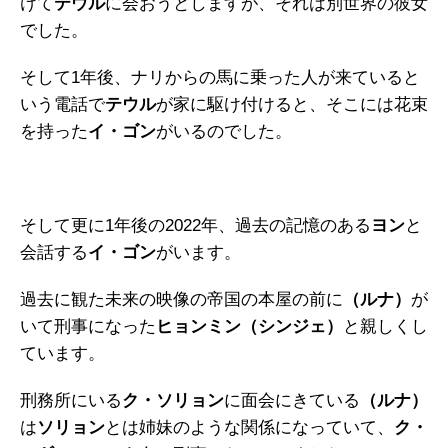
けて
テウル
に会おうとしますが、それは別世界の彼女
でした。
そして1年後、ナリからの馬に乗った人が来ていると
いう電話で
テウル
が家に駆け付けると、そこには花束
を持った
イ・ゴン
がいるのでした。
そして更に1年後の2022年、過去の記憶のある
ヨン
と
会話する
イ・ゴン
がいます。
過去に観た未来の映像の帝国の本屋の前に
（ルナ）
が
いて刑事になった
ヒョンミン（シンジェ）
と親しくし
ています。
刑務所にいる
ク・ソリョン
に面会にきている
（ルナ）
は
ソリョン
とは姉妹のような関係になっていて、
ク・