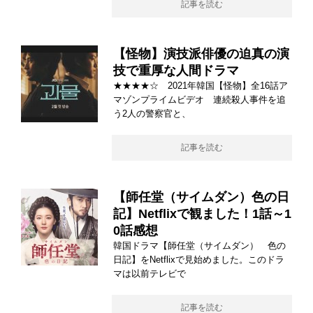
記事を読む
【怪物】演技派俳優の迫真の演
技で重厚な人間ドラマ
★★★★☆ 2021年韓国【怪物】全16話ア
マゾンプライムビデオ 連続殺人事件を追
う2人の警察官と、
記事を読む
【師任堂（サイムダン）色の日
記】Netflixで観ました！1話～1
0話感想
韓国ドラマ【師任堂（サイムダン） 色の
日記】をNetflixで見始めました。このドラ
マは以前テレビで
記事を読む