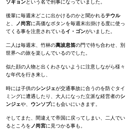
ソギョン
という名で刑事になっていました。
後輩に毎週末どこに出かけるのかと聞かれる
テウル
と、
ノ尚宮
に高価なボタンを毎週末出掛ける度に使っ
てくる事を注意されている
イ・ゴン
がいました。
二人は毎週末、竹林の
萬波息笛
の門で待ち合わせ、別
世界への旅を楽しんでいるのでした。
似た顔の人物と出くわさないように注意しながら様々
な年代を行き来し、
時には子供の
シンジェ
が交通事故に合うのを防ぐタイ
ミングに遭遇したり、大人になった立派な経営者の
シ
ンジェ
や、
ウンソプ
にも会いにいきます。
そしてまた、間違えて帝国に戻ってしまい、二人でい
るところを
ノ尚宮
に見つかる事も。