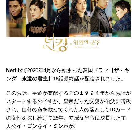
Netflix
で2020年4月から始まった韓国ドラマ
【ザ・キ
ング 永遠の君主】
16話最終話が配信されました。
このお話、皇帝が支配する国の１９９４年からお話が
スタートするのですが、皇帝だった父親が伯父に暗殺
され、自分の命を救ってくれた人の落としたIDカード
の女性を探し続けて25年、立派な皇帝に成長した主
人公
イ・ゴン
を
イ・ミンホ
が。