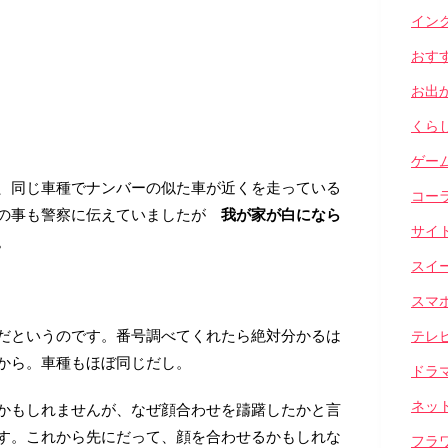
イン
おす
お出
くら
ゲー
、同じ車種でナンバーの似た車が近くを走っている
コー
その事も警察に伝えていましたが
我が家が白になら
サイ
。
スイ
スマ
だというのです。番号調べてくれたら絶対分かるは
テレ
から。車種もほぼ同じだし。
ドラ
ネッ
かもしれませんが、なぜ顔合わせを躊躇したかと言
す。これから先にだって、顔を合わせるかもしれな
フラ