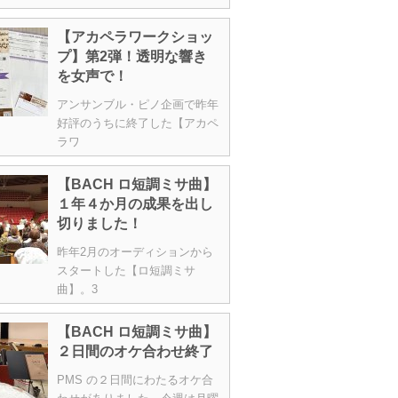
【アカペラワークショッ
プ】第2弾！透明な響き
を女声で！
アンサンブル・ピノ企画で昨年
好評のうちに終了した【アカペ
ラワ
【BACH ロ短調ミサ曲】
１年４か月の成果を出し
切りました！
昨年2月のオーディションから
スタートした【ロ短調ミサ
曲】。3
【BACH ロ短調ミサ曲】
２日間のオケ合わせ終了
PMS の２日間にわたるオケ合