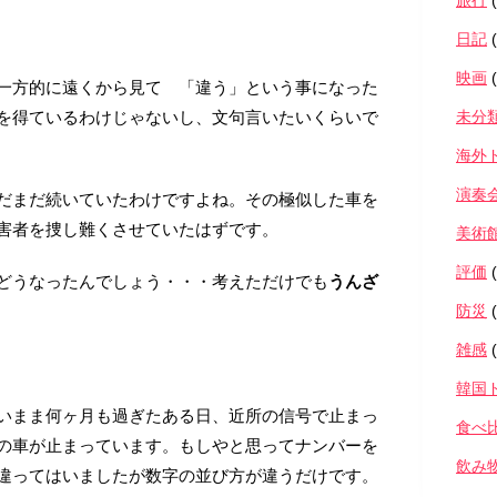
旅行
(
日記
(
映画
(
一方的に遠くから見て 「違う」という事になった
を得ているわけじゃないし、文句言いたいくらいで
未分
海外
演奏
だまだ続いていたわけですよね。その極似した車を
害者を捜し難くさせていたはずです。
美術
評価
(
どうなったんでしょう・・・考えただけでも
うんざ
防災
(
雑感
(
韓国
いまま何ヶ月も過ぎたある日、近所の信号で止まっ
食べ
の車が止まっています。もしやと思ってナンバーを
飲み
違ってはいましたが数字の並び方が違うだけです。