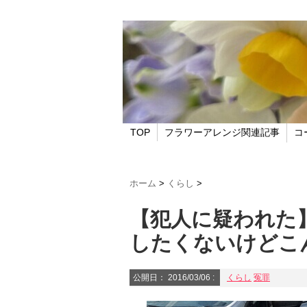
TOP
フラワーアレンジ関連記事
コ
ホーム
>
くらし
>
【犯人に疑われた
したくないけど
公開日：
2016/03/06
:
くらし
冤罪