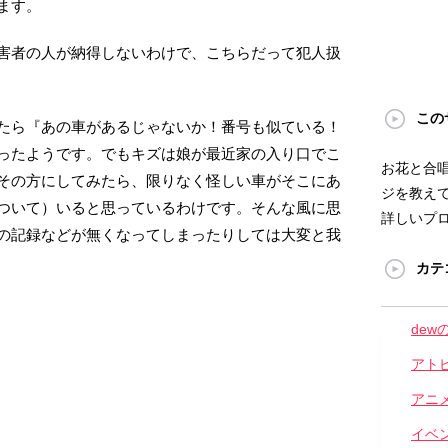
ます。
害者の人が納得しないわけで、こちらだって犯人扱
この
たら『あの車があるじゃないか！番号も似ている！
ったようです。でもキズは娘が最近家の入り口でこ
お花と合
その方にしてみたら、限りなく怪しい車がそこにあ
ジを教えて
ついて）いると思っているわけです。そんな風に思
詳しいプ
の記録などが無くなってしまったりしては大変と我
カテ
dew
アト
アニ
イベ