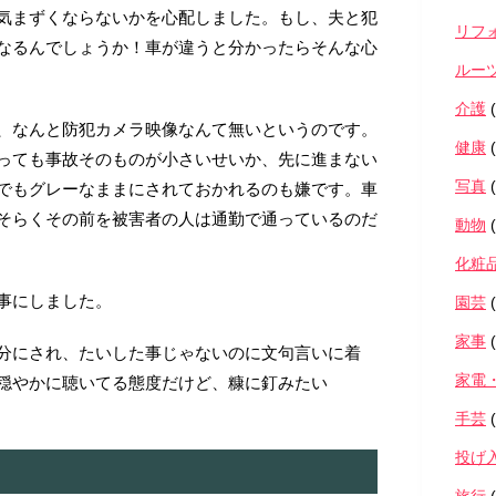
気まずくならないかを心配しました。もし、夫と犯
リフ
なるんでしょうか！車が違うと分かったらそんな心
ルー
介護
(
、なんと防犯カメラ映像なんて無いというのです。
健康
(
っても事故そのものが小さいせいか、先に進まない
写真
(
でもグレーなままにされておかれるのも嫌です。車
そらくその前を被害者の人は通勤で通っているのだ
動物
(
化粧
事にしました。
園芸
(
家事
(
分にされ、たいした事じゃないのに文句言いに着
家電
穏やかに聴いてる態度だけど、糠に釘みたい
手芸
(
投げ