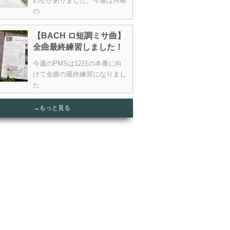
わせがありました。今週は月曜
の
【BACH ロ短調ミサ曲】
全曲最終練習しました！
今週のPMSは12日の本番に向
けて全曲の最終練習になりまし
た
→もっと見る