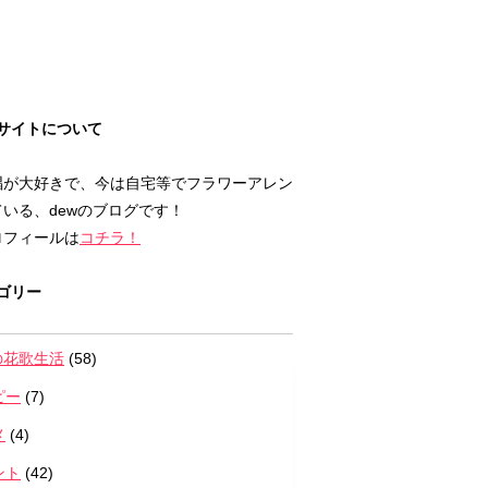
サイトについて
唱が大好きで、今は自宅等でフラワーアレン
いる、dewのブログです！
ロフィールは
コチラ！
ゴリー
の花歌生活
(58)
ピー
(7)
メ
(4)
ント
(42)