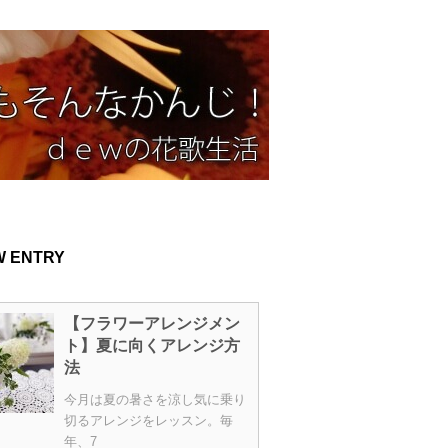
W ENTRY
【フラワーアレンジメン
ト】夏に向くアレンジ方
法
今月は夏の暑さを涼し気に乗り
切るアレンジをレッスン。毎
年、7