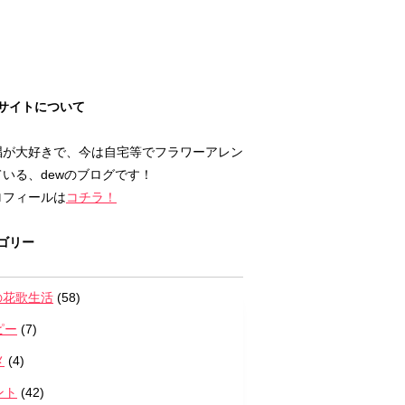
サイトについて
唱が大好きで、今は自宅等でフラワーアレン
いる、dewのブログです！
ロフィールは
コチラ！
ゴリー
の花歌生活
(58)
ピー
(7)
メ
(4)
ント
(42)