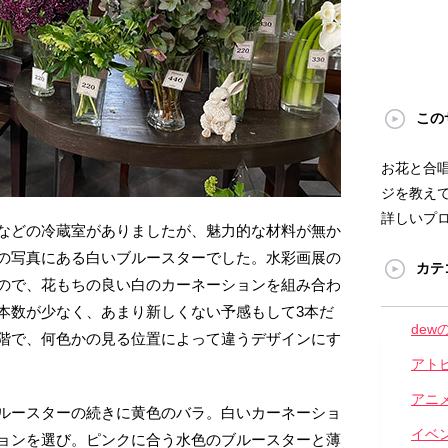
この
お花と合
ジを教えて
詳しいプ
などの冷蔵室がありましたが、魅力的な材料が無か
の写真にある白いブルースターでした。水彩画展の
カテ
ので、花もちの良い白のカーネーションを組み合わ
本数が少なく、あまり新しくない予感もして3本だ
dew
階で、何色かの見る位置によって違うデザインにす
アト
アニ
ルースターの続きに黄色のバラ。白いカーネーショ
イベ
ョンを選び。ピンクに合う水色のブルースターと薄