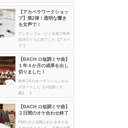
【アカペラワークショッ
プ】第2弾！透明な響き
を女声で！
アンサンブル・ピノ企画で昨年
好評のうちに終了した【アカペ
ラワ
【BACH ロ短調ミサ曲】
１年４か月の成果を出し
切りました！
昨年2月のオーディションから
スタートした【ロ短調ミサ
曲】。3
【BACH ロ短調ミサ曲】
２日間のオケ合わせ終了
PMS の２日間にわたるオケ合