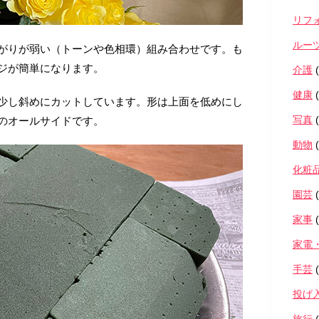
リフ
ルー
がりが弱い（トーンや色相環）組み合わせです。も
ジが簡単になります。
介護
(
健康
(
少し斜めにカットしています。形は上面を低めにし
写真
(
のオールサイドです。
動物
(
化粧
園芸
(
家事
(
家電
手芸
(
投げ