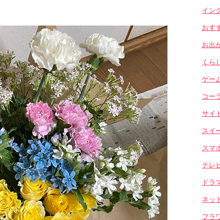
イン
おす
お出
くら
ゲー
コー
サイ
スイ
スマ
テレ
ドラ
ネッ
フラ