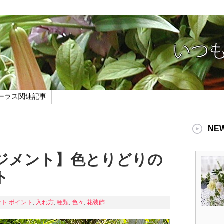
ーラス関連記事
NE
ジメント】色とりどりの
ト
ント
ポイント
,
入れ方
,
種類
,
色々
,
花装飾