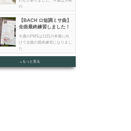
わせがありました。今週は月曜
の
【BACH ロ短調ミサ曲】
全曲最終練習しました！
今週のPMSは12日の本番に向
けて全曲の最終練習になりまし
た
→もっと見る