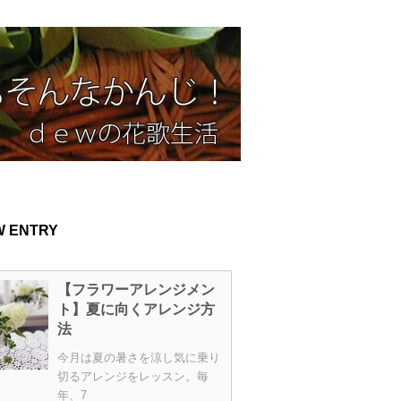
W ENTRY
【フラワーアレンジメン
ト】夏に向くアレンジ方
法
今月は夏の暑さを涼し気に乗り
切るアレンジをレッスン。毎
年、7