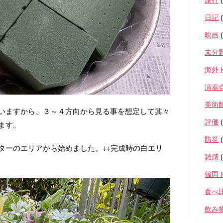
旅行
(
日記
(
映画
(
未分
海外
演奏
美術
いますから、３～４方向から見る事を想定して其々
評価
(
ます。
防災
(
ターのエリアから始めました。↓↓完成時の白エリ
雑感
(
韓国
食べ
飲み