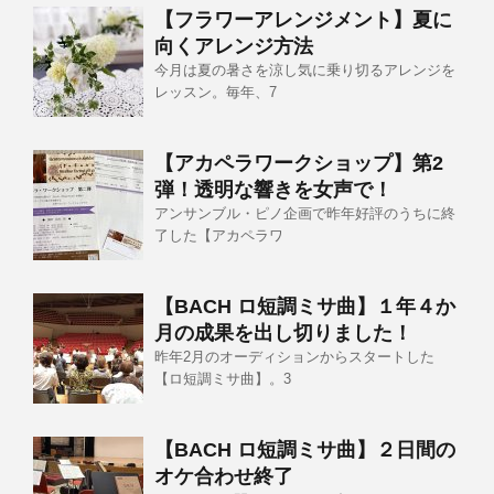
【フラワーアレンジメント】夏に
向くアレンジ方法
今月は夏の暑さを涼し気に乗り切るアレンジを
レッスン。毎年、7
【アカペラワークショップ】第2
弾！透明な響きを女声で！
アンサンブル・ピノ企画で昨年好評のうちに終
了した【アカペラワ
【BACH ロ短調ミサ曲】１年４か
月の成果を出し切りました！
昨年2月のオーディションからスタートした
【ロ短調ミサ曲】。3
【BACH ロ短調ミサ曲】２日間の
オケ合わせ終了