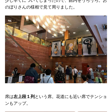
少し早くについてしまったので、館内をうろうろ。お
のぼりさんの様相で見て周りました。
席は
左上段１列
という席。花道にも近い席でテンショ
ンもアップ。