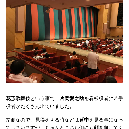
花形歌舞伎
という事で、
片岡愛之助
を看板役者に若手
役者がたくさん出ていました。
左側なので、見得を切る時などは
背中
を見る事になっ
てしまいますが、ちゃんとこちら側にも
顔
を向けてく