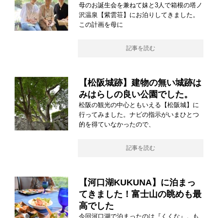
母のお誕生会を兼ねて妹と3人で箱根の塔ノ
沢温泉【紫雲荘】にお泊りしてきました。
この計画を母に
記事を読む
【松阪城跡】建物の無い城跡は
みはらしの良い公園でした。
松阪の観光の中心ともいえる【松阪城】に
行ってみました。ナビの指示がいまひとつ
的を得ていなかったので、
記事を読む
【河口湖KUKUNA】に泊まっ
てきました！富士山の眺めも最
高でした
今回河口湖で泊まったのは『くくな』。も