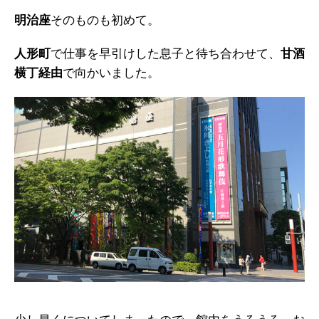
明治座
そのものも初めて。
人形町
で仕事を早引けした息子と待ち合わせて、
甘酒
横丁経由
で向かいました。