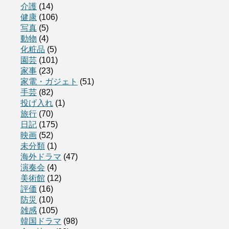
介護
(14)
健康
(106)
写真
(5)
動物
(4)
化粧品
(5)
園芸
(101)
家事
(23)
家電・ガジェト
(51)
手芸
(82)
投げ入れ
(1)
旅行
(70)
日記
(175)
映画
(52)
未分類
(1)
海外ドラマ
(47)
演奏会
(4)
美術館
(12)
評価
(16)
防災
(10)
雑感
(105)
韓国ドラマ
(98)