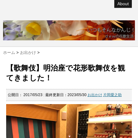
About
ホーム
>
お出かけ
>
【歌舞伎】明治座で花形歌舞伎を観
てきました！
公開日：
2017/05/23
: 最終更新日：2023/05/30
お出かけ
片岡愛之助