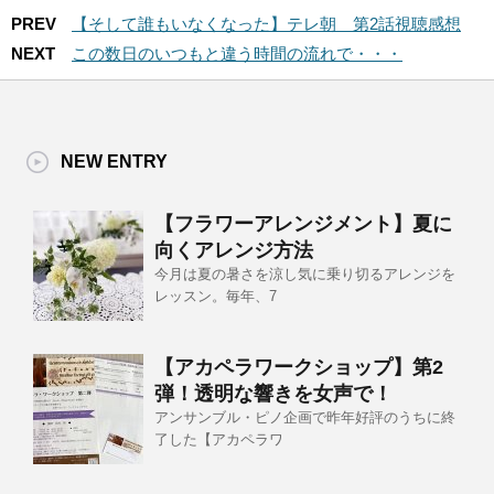
PREV
【そして誰もいなくなった】テレ朝 第2話視聴感想
NEXT
この数日のいつもと違う時間の流れで・・・
NEW ENTRY
【フラワーアレンジメント】夏に
向くアレンジ方法
今月は夏の暑さを涼し気に乗り切るアレンジを
レッスン。毎年、7
【アカペラワークショップ】第2
弾！透明な響きを女声で！
アンサンブル・ピノ企画で昨年好評のうちに終
了した【アカペラワ