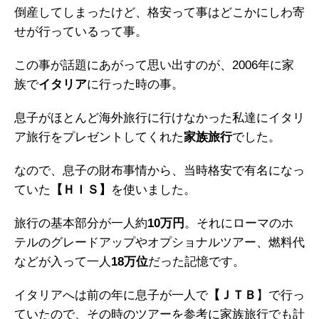
倒産してしまったけど、格安って事はどこかにしわ寄
せが行っているって事。
この事が話題にあがって思い出すのが、2006年に家
族で
イタリア
に行った時の事。
息子がほとんど海外旅行に行けなかった私達にイタリ
ア旅行をプレゼントしてくれた
家族旅行
でした。
なので、息子の財布事情から、当時格安で有名になっ
ていた
【ＨＩＳ】
を使いました。
旅行の基本部分が一人約
10万円
。それにローマのホ
テルのグレードアップやオプショナルツアー、燃料代
などが入って一人
18万位
だった記憶です。
イタリアへは前の年に息子が一人で
【ＪＴＢ
】で行っ
ていたので、その時のツアーを参考に家族旅行でも計