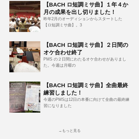
【BACH ロ短調ミサ曲】１年４か
月の成果を出し切りました！
昨年2月のオーディションからスタートした
【ロ短調ミサ曲】。3
【BACH ロ短調ミサ曲】２日間の
オケ合わせ終了
PMS の２日間にわたるオケ合わせがありまし
た。今週は月曜の
【BACH ロ短調ミサ曲】全曲最終
練習しました！
今週のPMSは12日の本番に向けて全曲の最終練
習になりました
→もっと見る