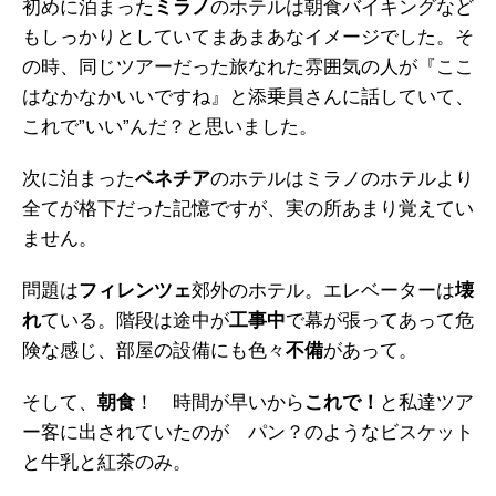
初めに泊まった
ミラノ
のホテルは朝食バイキングなど
もしっかりとしていてまあまあなイメージでした。そ
の時、同じツアーだった旅なれた雰囲気の人が『ここ
はなかなかいいですね』と添乗員さんに話していて、
これで”いい”んだ？と思いました。
次に泊まった
ベネチア
のホテルはミラノのホテルより
全てが格下だった記憶ですが、実の所あまり覚えてい
ません。
問題は
フィレンツェ
郊外のホテル。エレベーターは
壊
れ
ている。階段は途中が
工事中
で幕が張ってあって危
険な感じ、部屋の設備にも色々
不備
があって。
そして、
朝食
！ 時間が早いから
これで！
と私達ツア
ー客に出されていたのが パン？のようなビスケット
と牛乳と紅茶のみ。