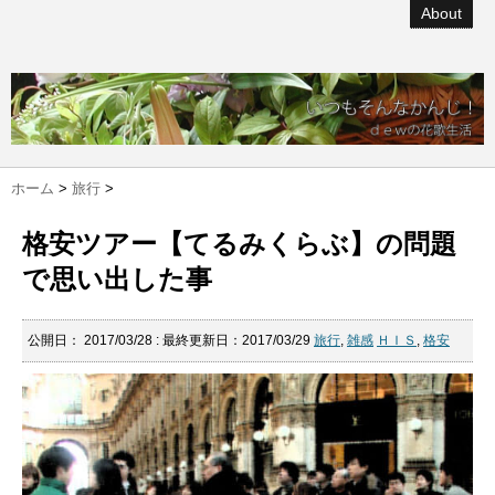
About
ホーム
>
旅行
>
格安ツアー【てるみくらぶ】の問題
で思い出した事
公開日：
2017/03/28
: 最終更新日：2017/03/29
旅行
,
雑感
ＨＩＳ
,
格安