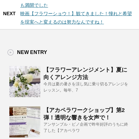
も満開でした
NEXT
映画【フラワーショウ！】観てきました！憧れと希望
を現実へと変えるのは努力なんですね！
NEW ENTRY
【フラワーアレンジメント】夏に
向くアレンジ方法
今月は夏の暑さを涼し気に乗り切るアレンジを
レッスン。毎年、7
【アカペラワークショップ】第2
弾！透明な響きを女声で！
アンサンブル・ピノ企画で昨年好評のうちに終
了した【アカペラワ