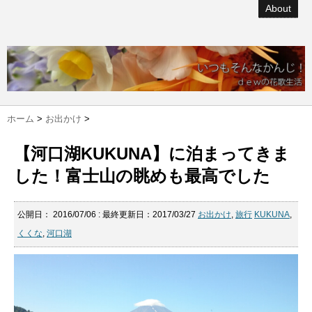
About
ホーム
>
お出かけ
>
【河口湖KUKUNA】に泊まってきま
した！富士山の眺めも最高でした
公開日：
2016/07/06
: 最終更新日：2017/03/27
お出かけ
,
旅行
KUKUNA
,
くくな
,
河口湖