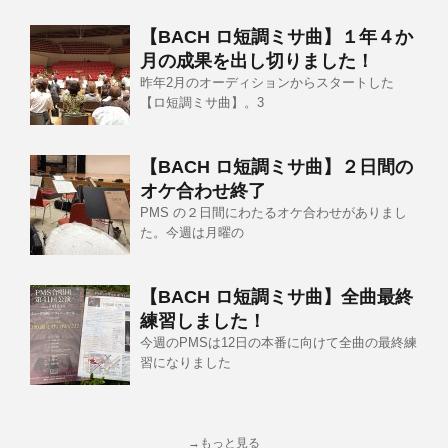
【BACH ロ短調ミサ曲】１年４か
月の成果を出し切りました！
昨年2月のオーディションからスタートした
【ロ短調ミサ曲】。3
【BACH ロ短調ミサ曲】２日間の
オケ合わせ終了
PMS の２日間にわたるオケ合わせがありまし
た。今週は月曜の
【BACH ロ短調ミサ曲】全曲最終
練習しました！
今週のPMSは12日の本番に向けて全曲の最終練
習になりました
→もっと見る