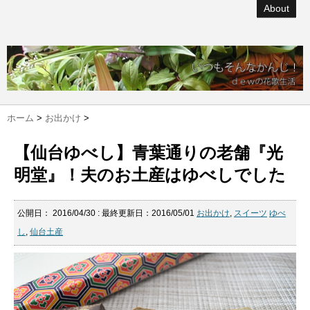
About
ホーム
>
お出かけ
>
【仙台ゆべし】青葉通りの老舗『光
明堂』！夫のお土産はゆべしでした
公開日：
2016/04/30
: 最終更新日：2016/05/01
お出かけ
,
スイーツ
ゆべ
し
,
仙台土産