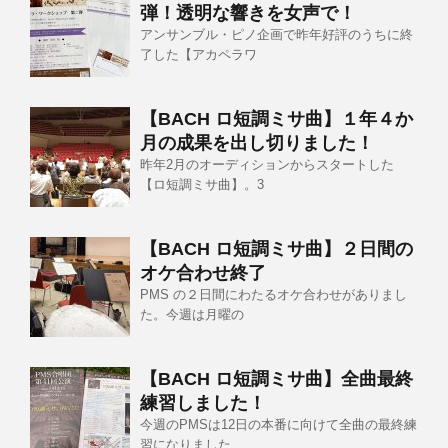
弾！透明な響きを女声で！
アンサンブル・ピノ企画で昨年好評のうちに終
了した【アカペラワ
【BACH ロ短調ミサ曲】１年４か
月の成果を出し切りました！
昨年2月のオーディションからスタートした
【ロ短調ミサ曲】。3
【BACH ロ短調ミサ曲】２日間の
オケ合わせ終了
PMS の２日間にわたるオケ合わせがありまし
た。今週は月曜の
【BACH ロ短調ミサ曲】全曲最終
練習しました！
今週のPMSは12日の本番に向けて全曲の最終練
習になりました