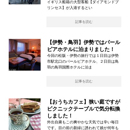
イギリス船籍の大型客船【ダイアモンドプ
リンセス】が入港するとい
記事を読む
【伊勢・鳥羽】伊勢ではパール
ピアホテルに泊まりました！
今回の松阪・伊勢の旅行では１日目は伊勢
市駅北口のパールピアホテル、２日目は鳥
羽の鳥羽国際ホテルに泊ま
記事を読む
【おうちカフェ】狭い庭ですが
ピクニックテーブルで気分転換
しました！
外出自粛もこの爽やかな天気では辛い毎日
です。目の前の新緑に誘われて娘が何年も