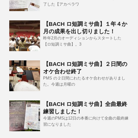
了した【アカペラワ
【BACH ロ短調ミサ曲】１年４か
月の成果を出し切りました！
昨年2月のオーディションからスタートした
【ロ短調ミサ曲】。3
【BACH ロ短調ミサ曲】２日間の
オケ合わせ終了
PMS の２日間にわたるオケ合わせがありまし
た。今週は月曜の
【BACH ロ短調ミサ曲】全曲最終
練習しました！
今週のPMSは12日の本番に向けて全曲の最終練
習になりました