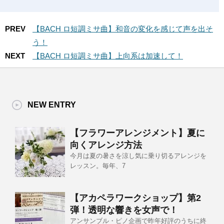
PREV
【BACH ロ短調ミサ曲】和音の変化を感じて声を出そ
う！
NEXT
【BACH ロ短調ミサ曲】上向系は加速して！
NEW ENTRY
【フラワーアレンジメント】夏に
向くアレンジ方法
今月は夏の暑さを涼し気に乗り切るアレンジを
レッスン。毎年、7
【アカペラワークショップ】第2
弾！透明な響きを女声で！
アンサンブル・ピノ企画で昨年好評のうちに終