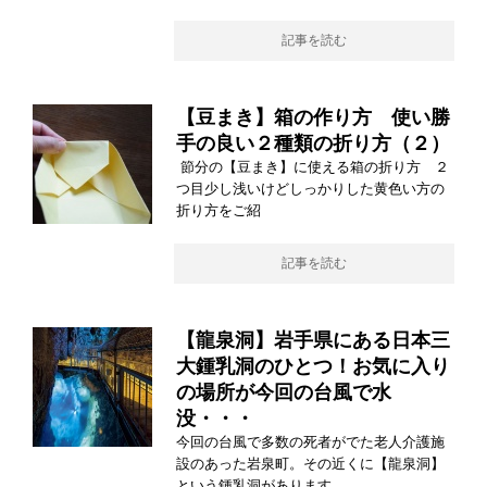
記事を読む
【豆まき】箱の作り方 使い勝
手の良い２種類の折り方（２）
節分の【豆まき】に使える箱の折り方 ２
つ目少し浅いけどしっかりした黄色い方の
折り方をご紹
記事を読む
【龍泉洞】岩手県にある日本三
大鍾乳洞のひとつ！お気に入り
の場所が今回の台風で水
没・・・
今回の台風で多数の死者がでた老人介護施
設のあった岩泉町。その近くに【龍泉洞】
という鍾乳洞があります。