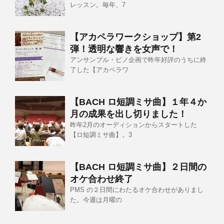
レッスン。毎年、7
【アカペラワークショップ】第2
弾！透明な響きを女声で！
アンサンブル・ピノ企画で昨年好評のうちに終
了した【アカペラワ
【BACH ロ短調ミサ曲】１年４か
月の成果を出し切りました！
昨年2月のオーディションからスタートした
【ロ短調ミサ曲】。3
【BACH ロ短調ミサ曲】２日間の
オケ合わせ終了
PMS の２日間にわたるオケ合わせがありまし
た。今週は月曜の