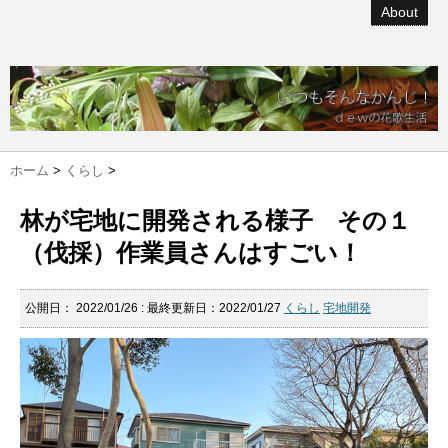
About
ホーム
>
くらし
>
林が宅地に開発される様子 その１
（伐採）作業員さんはすごい！
公開日：
2022/01/26
: 最終更新日：2022/01/27
くらし
宅地開発