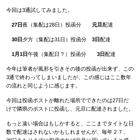
今回は3通試してみました。
27日
夜（集配は28日）投函分
元旦
配達
30日
夕方（集配は31日）投函分
3日
配達
1月1日
午後（集配日？）投函分
3日
配達
今年は筆者が風邪を引きその後の投函が出来ず、この
3通で終わってしまいましたが、この感じはここ数年
の流れと同じように感じます。
今回は投函ポストが離れた場所でできたのは27日だ
けで隣県のポストに投函し、元旦に配達されました。
もっと遠い場合はもしかすると、ここまでタイトな日
数で配達はされないかもしれませんが、毎年２７、