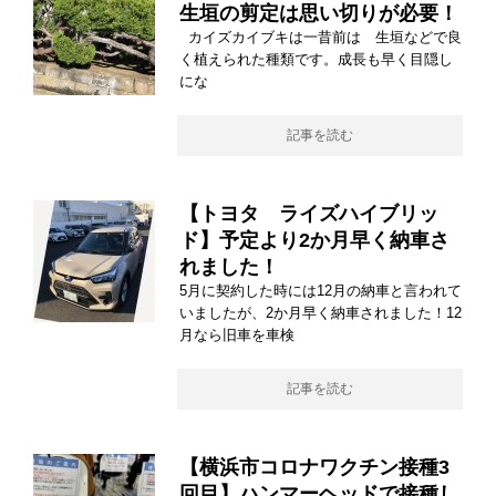
生垣の剪定は思い切りが必要！
カイズカイブキは一昔前は 生垣などで良
く植えられた種類です。成長も早く目隠し
にな
記事を読む
【トヨタ ライズハイブリッ
ド】予定より2か月早く納車さ
れました！
5月に契約した時には12月の納車と言われて
いましたが、2か月早く納車されました！12
月なら旧車を車検
記事を読む
【横浜市コロナワクチン接種3
回目】ハンマーヘッドで接種し