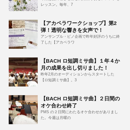
レッスン。毎年、7
【アカペラワークショップ】第2
弾！透明な響きを女声で！
アンサンブル・ピノ企画で昨年好評のうちに終
了した【アカペラワ
【BACH ロ短調ミサ曲】１年４か
月の成果を出し切りました！
昨年2月のオーディションからスタートした
【ロ短調ミサ曲】。3
【BACH ロ短調ミサ曲】２日間の
オケ合わせ終了
PMS の２日間にわたるオケ合わせがありまし
た。今週は月曜の