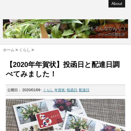
About
ホーム
>
くらし
>
【2020年年賀状】投函日と配達日調
べてみました！
公開日：
2020/01/09
:
くらし
年賀状
,
投函日
,
配達日