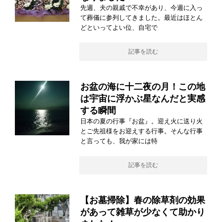
先週、夫の親戚で不幸があり、今週に入っ
て葬儀に参列してきました。最近はほとん
どといってよい位、自宅で
記事を読む
お盆の海に十二夜の月！この地
は宇宙に浮かぶ星なんだと実感
する瞬間
日本の夏の行事『お盆』。迎え火に送り火
とご先祖様をお迎えする行事。そんな行事
と言っても、我が家には特
記事を読む
【お墓掃除】春の除草剤の効果
があって雑草が少なくて助かり