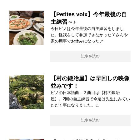
【Petites voix】今年最後の自
主練習～♪
今日ピノは今年最後の自主練習をしまし
た。怪我をして参加できなかったＹさんや
家の用事でお休みになったア
記事を読む
【村の鍛冶屋】は早回しの映像
並みです！
ピノの日本語曲、３曲目は【村の鍛冶
屋】。2回の自主練習で今週は先生にみてい
ただく事になりました。こ
記事を読む