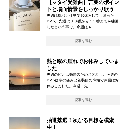
【マタイ受難曲】言葉のポイン
トと場面情景をしっかり歌う
先週は風邪と仕事でお休みしてしまった
PMS。先週は３０番から４５番までを練習
したという事で、今週は４
記事を読む
熱と喉の腫れでお休みしていま
した
先週のピノは発熱のためお休みし、今週の
PMSは喉の痛みと花装飾の準備で練習はお
休みしました。今週・先
記事を読む
抽選落選！次なる目標を模索
中！