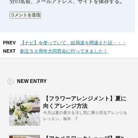
分の名前、メールアドレス、サイトを保存する。
PREV
【ナビ】を使っていて、結局道を間違えた話・・・
NEXT
創立５０周年大同窓会に行ってきました！
NEW ENTRY
【フラワーアレンジメント】夏に
向くアレンジ方法
今月は夏の暑さを涼し気に乗り切るアレンジを
レッスン。毎年、7