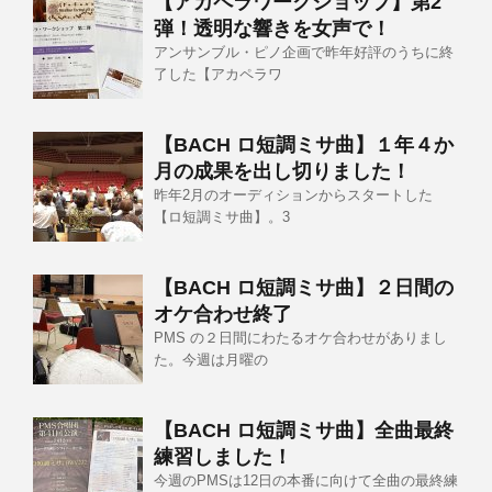
【アカペラワークショップ】第2
弾！透明な響きを女声で！
アンサンブル・ピノ企画で昨年好評のうちに終
了した【アカペラワ
【BACH ロ短調ミサ曲】１年４か
月の成果を出し切りました！
昨年2月のオーディションからスタートした
【ロ短調ミサ曲】。3
【BACH ロ短調ミサ曲】２日間の
オケ合わせ終了
PMS の２日間にわたるオケ合わせがありまし
た。今週は月曜の
【BACH ロ短調ミサ曲】全曲最終
練習しました！
今週のPMSは12日の本番に向けて全曲の最終練