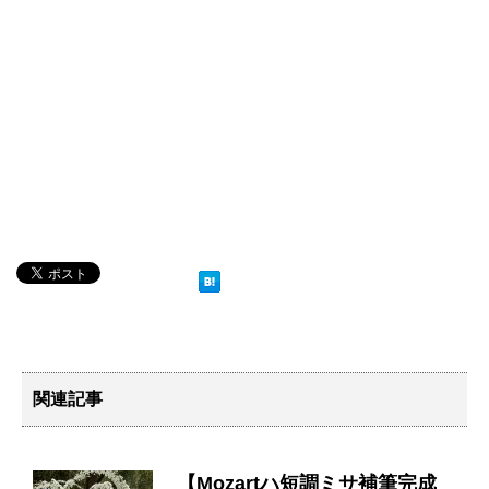
関連記事
【Mozartハ短調ミサ補筆完成