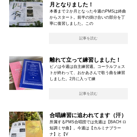
月となりました！
本番まで２か月となった今週のPMSは終曲
からスタート。前半の掛け合いの部分を丁
寧に復習しました。この
記事を読む
離れて立って練習しました！
ピノは今週は自主練習週。コーラルフェス
トが終わって、おかあさんで歌う曲を練習
しました。2月に入って練
記事を読む
合唱練習に追われてます（汗）
所属するPMS合唱団では先週は【BACH ロ
短調ミサ曲】。今週は【カルミナブラー
ナ】と【V