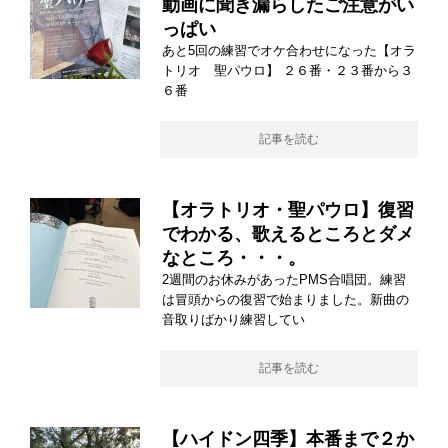
動画に聞き漏らしたご注意がい
っぱい
あと5回の練習でオケ合わせになった【オラ
トリオ 聖パウロ】 ２６番・２３番から３
６番
記事を読む
【オラトリオ・聖パウロ】復習
でわかる、歌えるところとダメ
なところ・・・。
2週間のお休みがあったPMS合唱団。練習
は冒頭からの復習で始まりました。新曲の
音取りばかり練習してい
記事を読む
【ハイドン四季】本番まで２か