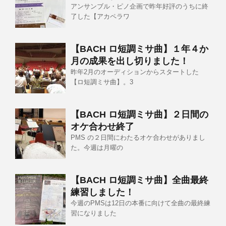
アンサンブル・ピノ企画で昨年好評のうちに終
了した【アカペラワ
【BACH ロ短調ミサ曲】１年４か
月の成果を出し切りました！
昨年2月のオーディションからスタートした
【ロ短調ミサ曲】。3
【BACH ロ短調ミサ曲】２日間の
オケ合わせ終了
PMS の２日間にわたるオケ合わせがありまし
た。今週は月曜の
【BACH ロ短調ミサ曲】全曲最終
練習しました！
今週のPMSは12日の本番に向けて全曲の最終練
習になりました