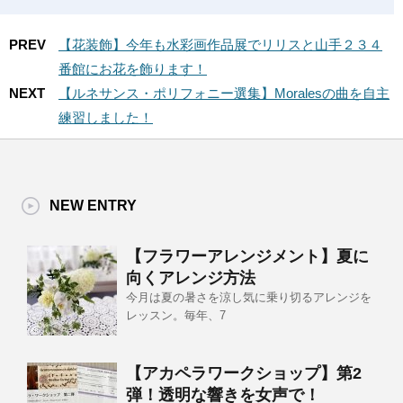
PREV
【花装飾】今年も水彩画作品展でリリスと山手２３４
番館にお花を飾ります！
NEXT
【ルネサンス・ポリフォニー選集】Moralesの曲を自主
練習しました！
NEW ENTRY
【フラワーアレンジメント】夏に
向くアレンジ方法
今月は夏の暑さを涼し気に乗り切るアレンジを
レッスン。毎年、7
【アカペラワークショップ】第2
弾！透明な響きを女声で！