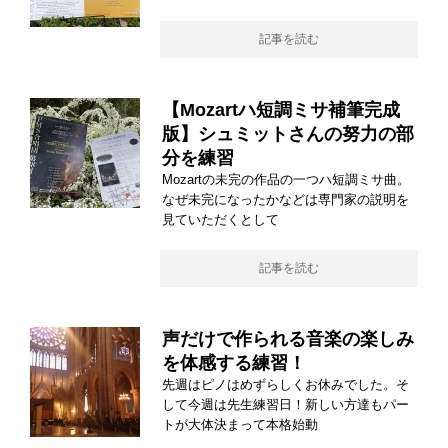
記事を読む
【Mozartハ短調ミサ補筆完成
版】シュミットさんの努力の部
分を練習
Mozartの未完の作品の一つハ短調ミサ曲。
なぜ未完になったかなどは専門家の説明を
見ていただくとして
記事を読む
声だけで作られる音楽の楽しみ
を体感する練習！
先週はピノはめずらしくお休みでした。そ
して今週は先生練習日！新しい方達もパー
トが大体決まって本格始動