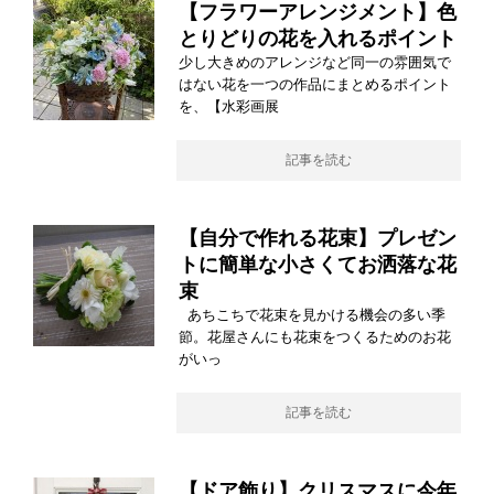
【フラワーアレンジメント】色
とりどりの花を入れるポイント
少し大きめのアレンジなど同一の雰囲気で
はない花を一つの作品にまとめるポイント
を、【水彩画展
記事を読む
【自分で作れる花束】プレゼン
トに簡単な小さくてお洒落な花
束
あちこちで花束を見かける機会の多い季
節。花屋さんにも花束をつくるためのお花
がいっ
記事を読む
【ドア飾り】クリスマスに今年