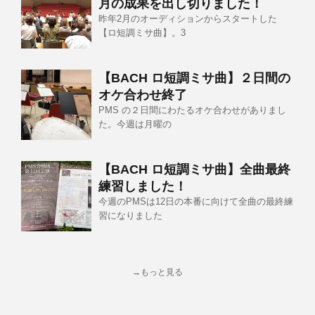
月の成果を出し切りました！
昨年2月のオーディションからスタートした
【ロ短調ミサ曲】。3
【BACH ロ短調ミサ曲】２日間の
オケ合わせ終了
PMS の２日間にわたるオケ合わせがありまし
た。今週は月曜の
【BACH ロ短調ミサ曲】全曲最終
練習しました！
今週のPMSは12日の本番に向けて全曲の最終練
習になりました
→もっと見る