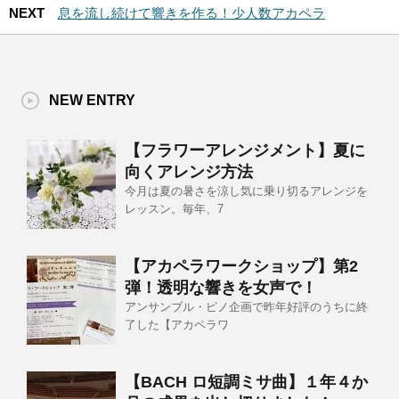
NEXT
息を流し続けて響きを作る！少人数アカペラ
NEW ENTRY
【フラワーアレンジメント】夏に
向くアレンジ方法
今月は夏の暑さを涼し気に乗り切るアレンジを
レッスン。毎年、7
【アカペラワークショップ】第2
弾！透明な響きを女声で！
アンサンブル・ピノ企画で昨年好評のうちに終
了した【アカペラワ
【BACH ロ短調ミサ曲】１年４か