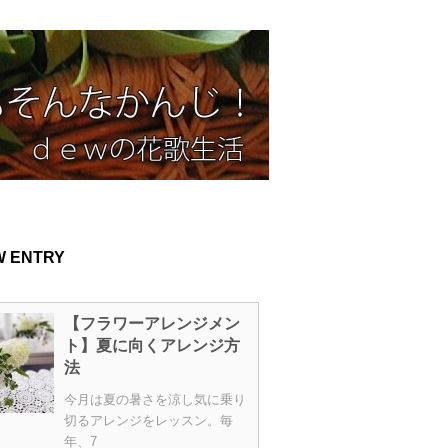
W ENTRY
【フラワーアレンジメン
ト】夏に向くアレンジ方
法
今月は夏の暑さを涼し気に乗り
切るアレンジをレッスン。毎
年、7