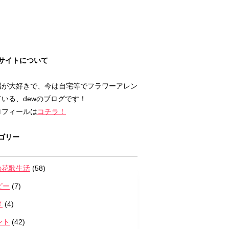
サイトについて
唱が大好きで、今は自宅等でフラワーアレン
いる、dewのブログです！
ロフィールは
コチラ！
ゴリー
の花歌生活
(58)
ピー
(7)
メ
(4)
ント
(42)