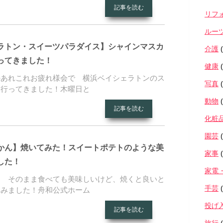
記事を読む
リフ
ルー
ラトン・スイーツパラダイス】シャインマスカ
介護
(
ってきました！
健康
(
のあれこれお疲れ様会で 横浜ベイシェラトンのス
写真
(
に行ってきました！木曜日と
動物
(
記事を読む
化粧
園芸
(
かん】焼いてみた！スイートポテトのような美
家事
(
した！
家電
ん そのまま食べても美味しいけど、焼くと良いと
手芸
(
てみました！舟和公式ホーム
投げ
記事を読む