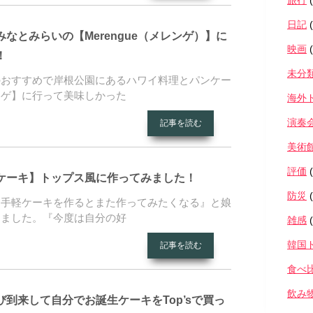
旅行
(
日記
(
なとみらいの【Merengue（メレンゲ）】に
映画
(
！
未分
のおすすめで岸根公園にあるハワイ料理とパンケー
ンゲ】に行って美味しかった
海外
演奏
記事を読む
美術
評価
(
ケーキ】トップス風に作ってみました！
防災
(
お手軽ケーキを作るとまた作ってみたくなる』と娘
きました。『今度は自分の好
雑感
(
韓国
記事を読む
食べ
飲み
到来して自分でお誕生ケーキをTop’sで買っ