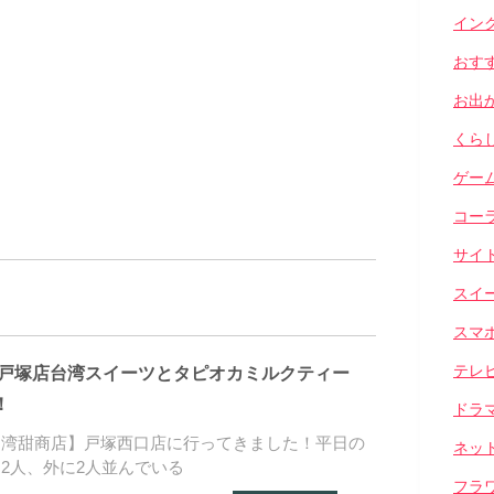
イン
おす
お出
くら
ゲー
コー
サイ
スイ
スマ
テレ
】戸塚店台湾スイーツとタピオカミルクティー
！
ドラ
台湾甜商店】戸塚西口店に行ってきました！平日の
ネッ
2人、外に2人並んでいる
フラ