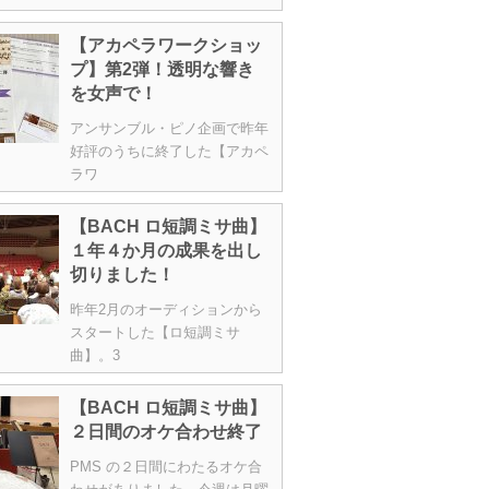
【アカペラワークショッ
プ】第2弾！透明な響き
を女声で！
アンサンブル・ピノ企画で昨年
好評のうちに終了した【アカペ
ラワ
【BACH ロ短調ミサ曲】
１年４か月の成果を出し
切りました！
昨年2月のオーディションから
スタートした【ロ短調ミサ
曲】。3
【BACH ロ短調ミサ曲】
２日間のオケ合わせ終了
PMS の２日間にわたるオケ合