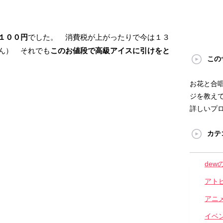
１００円
でした。 消費税が上がったりで今は１３
ん） それでも
このお値段で高級アイスに引けをと
この
お花と合
ジを教えて
詳しいプ
カテ
dew
アト
アニ
イベ