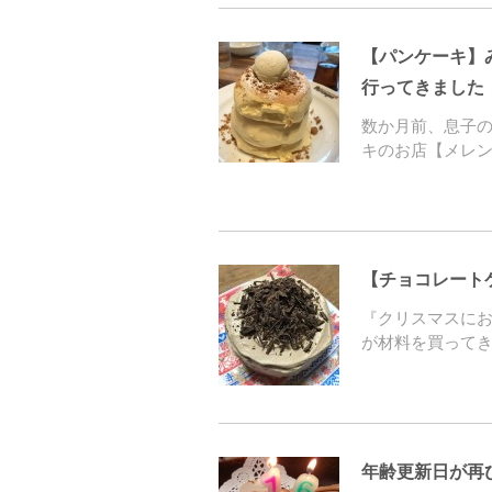
【パンケーキ】み
行ってきました
数か月前、息子
キのお店【メレ
【チョコレート
『クリスマスに
が材料を買って
年齢更新日が再び