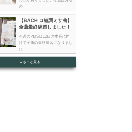
わせがありました。今週は月曜
の
【BACH ロ短調ミサ曲】
全曲最終練習しました！
今週のPMSは12日の本番に向
けて全曲の最終練習になりまし
た
→もっと見る