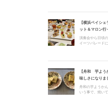
【横浜ベイシェ
ット＆マロン行
演奏会やら日頃
イーツパレード
【舟和 芋よう
味しさになりま
舟和の芋ようか
いう事で、焼い