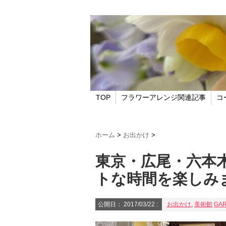
TOP
フラワーアレンジ関連記事
コ
ホーム
>
お出かけ
>
東京・広尾・六本
トな時間を楽しみ
公開日：
2017/03/22
:
お出かけ
,
美術館
GA