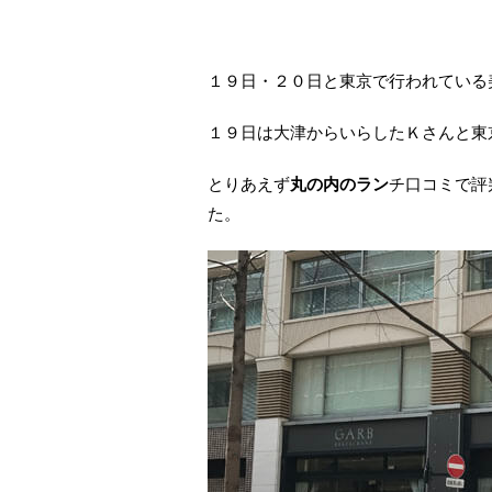
１９日・２０日と東京で行われている
１９日は大津からいらしたＫさんと東
とりあえず
丸の内のラン
チ口コミで
た。