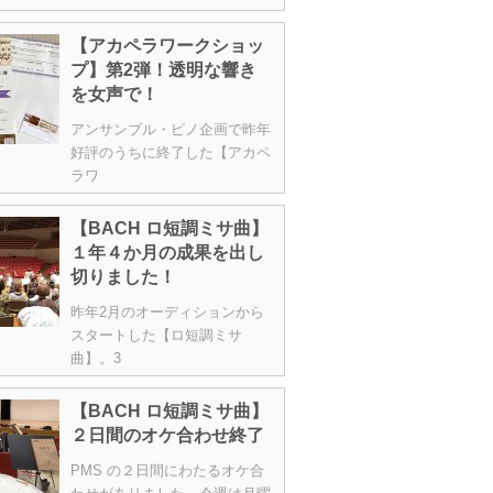
【アカペラワークショッ
プ】第2弾！透明な響き
を女声で！
アンサンブル・ピノ企画で昨年
好評のうちに終了した【アカペ
ラワ
【BACH ロ短調ミサ曲】
１年４か月の成果を出し
切りました！
昨年2月のオーディションから
スタートした【ロ短調ミサ
曲】。3
【BACH ロ短調ミサ曲】
２日間のオケ合わせ終了
PMS の２日間にわたるオケ合