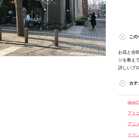
この
お花と合
ジを教えて
詳しいプ
カテ
dew
アト
アニ
イベ