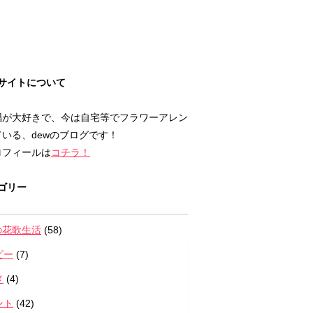
サイトについて
唱が大好きで、今は自宅等でフラワーアレン
いる、dewのブログです！
ロフィールは
コチラ！
ゴリー
の花歌生活
(58)
ピー
(7)
メ
(4)
ント
(42)