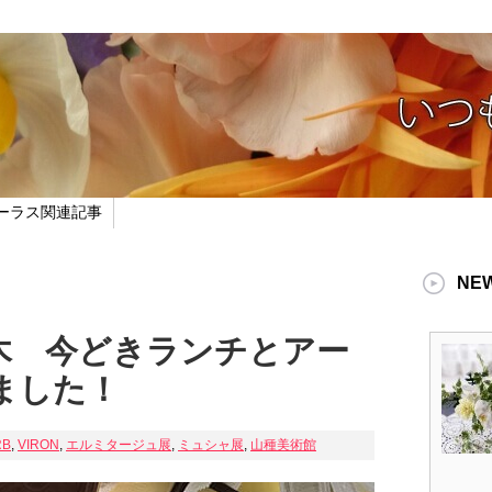
ーラス関連記事
NE
木 今どきランチとアー
ました！
RB
,
VIRON
,
エルミタージュ展
,
ミュシャ展
,
山種美術館