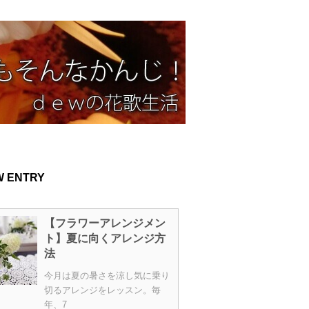
W ENTRY
【フラワーアレンジメン
ト】夏に向くアレンジ方
法
今月は夏の暑さを涼し気に乗り
切るアレンジをレッスン。毎
年、7