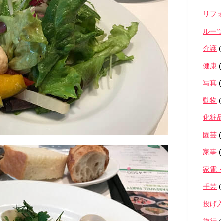
リフ
ルー
介護
(
健康
(
写真
(
動物
(
化粧
園芸
(
家事
(
家電
手芸
(
投げ