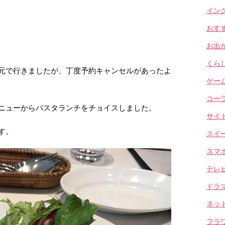
イン
おす
お出
くら
元で行きましたが、丁度予約キャンセルがあったよ
ゲー
コー
ニューからパスタランチをチョイスしました。
サイ
す。
スイ
スマ
テレ
ドラ
ネッ
フラ