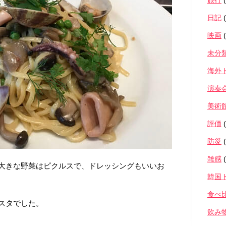
旅行
(
日記
(
映画
(
未分
海外
演奏
美術
評価
(
防災
(
雑感
(
大きな野菜はピクルスで、ドレッシングもいいお
韓国
食べ
スタでした。
飲み