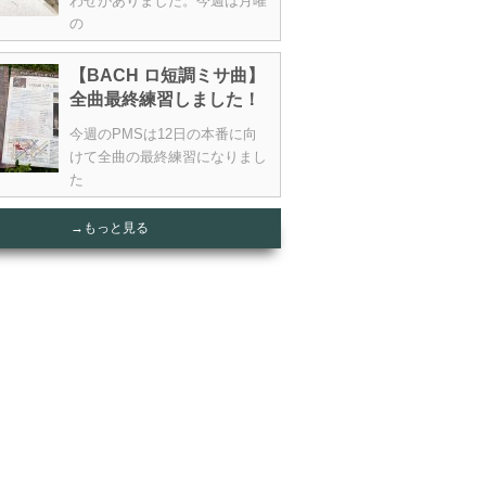
わせがありました。今週は月曜
の
【BACH ロ短調ミサ曲】
全曲最終練習しました！
今週のPMSは12日の本番に向
けて全曲の最終練習になりまし
た
→もっと見る