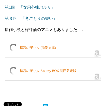
第1回 「女用心棒バルサ」
第３回 「冬ごもりの誓い」
原作小説と好評価のアニメもありました ↓
精霊の守り人 (新潮文庫)
精霊の守り人 Blu-ray BOX 初回限定版