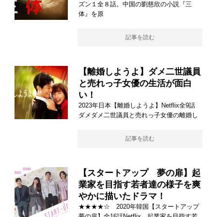
ズン１全８話。中国の劉慈欣の小説『三
体』を原
記事を読む
【離婚しようよ】ダメ二世議員
と売れっ子女優の生活が面白
い！
2023年日本【離婚しようよ】Netflix全9話
ダメダメ二世議員と売れっ子女優の離婚し
記事を読む
【スタートアップ 夢の扉】起
業家を目指す若者達の様子を爽
やかに描いたドラマ！
★★★★☆ 2020年韓国【スタートアップ
夢の扉】全16話Netflix 起業家を目指す若