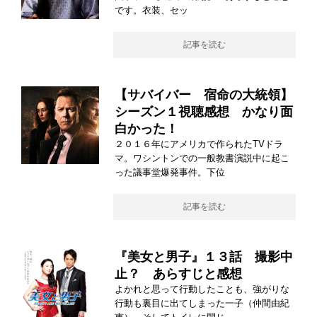
です。衣装、セッ
記事を読む
【サバイバー 宿命の大統領】
シーズン１視聴感想 かなり面
白かった！
２０１６年にアメリカで作られたTVドラ
マ。ワシントンでの一般教書演説中に起こ
った議事堂爆発事件。下位
記事を読む
『美女と男子』１３話 撮影中
止？ あらすじと感想
よかれと思って行動したことも、強がりな
行動も裏目に出てしまった一子（仲間由紀