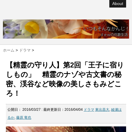
About
ホーム
>
ドラマ
>
【精霊の守り人】第2回「王子に宿り
しもの」 精霊のナゾや古文書の秘
密、渓谷など映像の美しさもみどこ
ろ！
公開日：
2016/03/27
: 最終更新日：2016/04/04
ドラマ
東出昌大
,
綾瀬は
るか
,
藤原 竜也