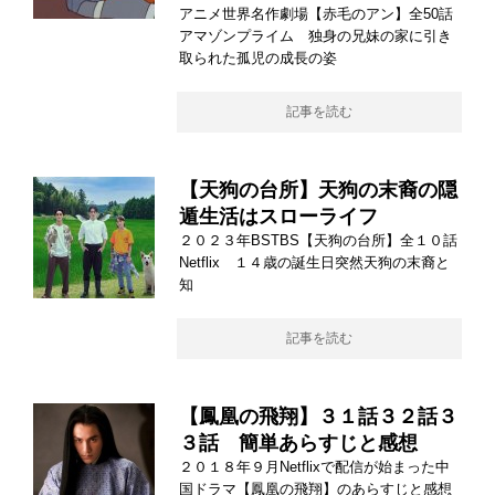
アニメ世界名作劇場【赤毛のアン】全50話
アマゾンプライム 独身の兄妹の家に引き
取られた孤児の成長の姿
記事を読む
【天狗の台所】天狗の末裔の隠
遁生活はスローライフ
２０２３年BSTBS【天狗の台所】全１０話
Netflix １４歳の誕生日突然天狗の末裔と
知
記事を読む
【鳳凰の飛翔】３１話３２話３
３話 簡単あらすじと感想
２０１８年９月Netflixで配信が始まった中
国ドラマ【鳳凰の飛翔】のあらすじと感想