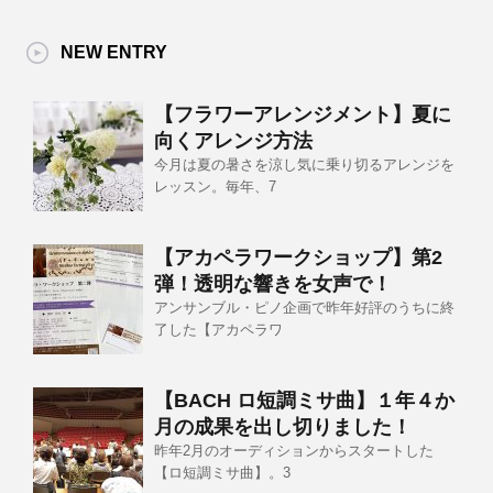
NEW ENTRY
【フラワーアレンジメント】夏に
向くアレンジ方法
今月は夏の暑さを涼し気に乗り切るアレンジを
レッスン。毎年、7
【アカペラワークショップ】第2
弾！透明な響きを女声で！
アンサンブル・ピノ企画で昨年好評のうちに終
了した【アカペラワ
【BACH ロ短調ミサ曲】１年４か
月の成果を出し切りました！
昨年2月のオーディションからスタートした
【ロ短調ミサ曲】。3