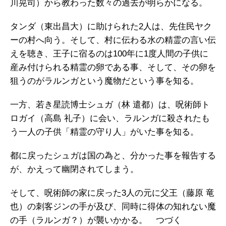
川晃司）から教わった数々の過去が明らかになる。
タンダ（東出昌大）に助けられた2人は、先住民ヤク
ーの村へ向う。そして、村に伝わる水の精霊の言い伝
えを聴き、王子に宿るのは100年に1度人間の子供に
産み付けられる精霊の卵である事、そして、その卵を
狙うのがラルンガという魔物だという事を知る。
一方、若き星読博士シュガ（林 遣都）は、呪術師ト
ロガイ（高島 礼子）に会い、ラルンガに殺されたも
う一人の子供「精霊の守り人」がいた事を知る。
都に戻ったシュガは国の為と、分かった事を報告する
が、かえって幽閉されてしまう。
そして、呪術師の家に戻った3人の元に父王（藤原 竜
也）の刺客ジンの手が及び、同時に得体の知れない魔
の手（ラルンガ？）が襲いかかる。 つづく