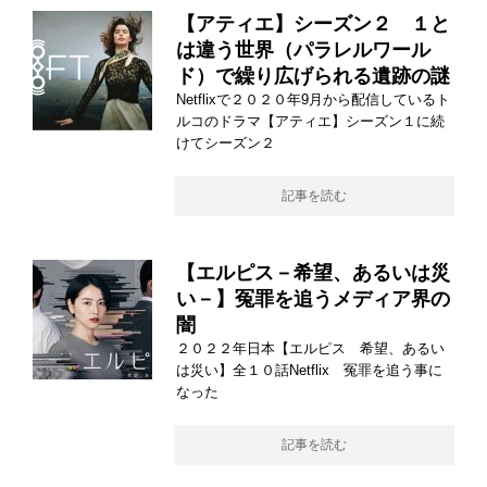
【アティエ】シーズン２ １と
は違う世界（パラレルワール
ド）で繰り広げられる遺跡の謎
Netflixで２０２０年9月から配信しているト
ルコのドラマ【アティエ】シーズン１に続
けてシーズン２
記事を読む
【エルピス－希望、あるいは災
い－】冤罪を追うメディア界の
闇
２０２２年日本【エルピス 希望、あるい
は災い】全１０話Netflix 冤罪を追う事に
なった
記事を読む