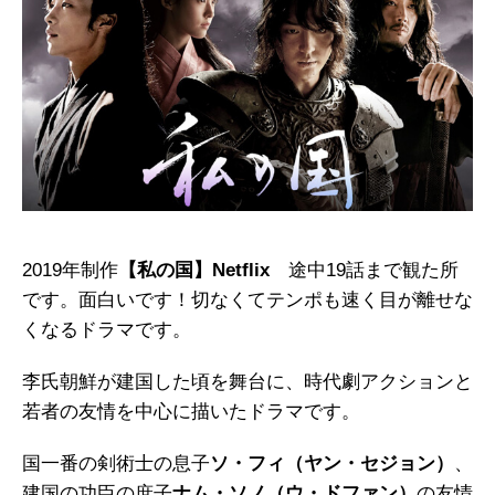
2019年制作
【私の国】Netflix
途中19話まで観た所
です。面白いです！切なくてテンポも速く目が離せな
くなるドラマです。
李氏朝鮮が建国した頃を舞台に、時代劇アクションと
若者の友情を中心に描いたドラマです。
国一番の剣術士の息子
ソ・フィ（ヤン・セジョン）
、
建国の功臣の庶子
ナム・ソノ（ウ・ドファン）
の友情