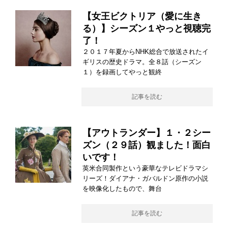
【女王ビクトリア（愛に生き
る）】シーズン１やっと視聴完
了！
２０１７年夏からNHK総合で放送されたイ
ギリスの歴史ドラマ。全８話（シーズン
１）を録画してやっと観終
記事を読む
【アウトランダー】１・２シー
ズン（２９話）観ました！面白
いです！
英米合同製作という豪華なテレビドラマシ
リーズ！ダイアナ・ガバルドン原作の小説
を映像化したもので、舞台
記事を読む