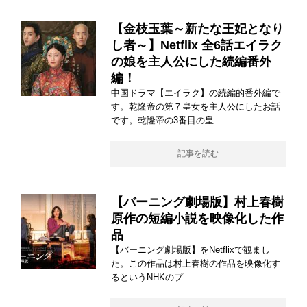
【金枝玉葉～新たな王妃となり
し者～】Netflix 全6話エイラク
の娘を主人公にした続編番外
編！
中国ドラマ【エイラク】の続編的番外編で
す。乾隆帝の第７皇女を主人公にしたお話
です。乾隆帝の3番目の皇
記事を読む
【バーニング劇場版】村上春樹
原作の短編小説を映像化した作
品
【バーニング劇場版】をNetflixで観まし
た。この作品は村上春樹の作品を映像化す
るというNHKのプ