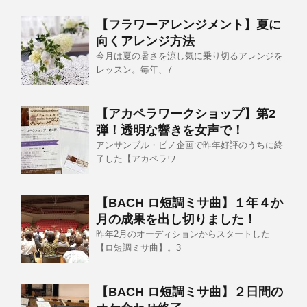
【フラワーアレンジメント】夏に
向くアレンジ方法
今月は夏の暑さを涼し気に乗り切るアレンジを
レッスン。毎年、7
【アカペラワークショップ】第2
弾！透明な響きを女声で！
アンサンブル・ピノ企画で昨年好評のうちに終
了した【アカペラワ
【BACH ロ短調ミサ曲】１年４か
月の成果を出し切りました！
昨年2月のオーディションからスタートした
【ロ短調ミサ曲】。3
【BACH ロ短調ミサ曲】２日間の