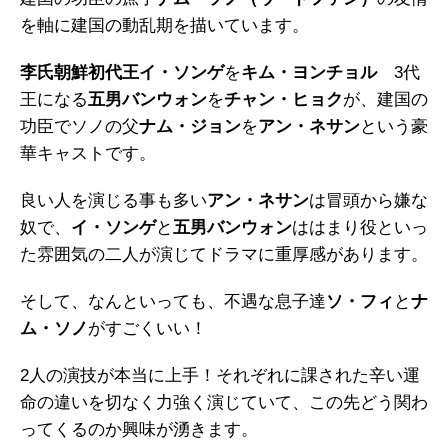
を軸に建国の動乱期を描いています。
李氏朝鮮初代王イ・ソンゲ
を
キム・ヨンチョル
3代
王になる
五男バンウォン
を
チャン・ヒョク
が、建国の
功臣でソノの父
ナム・ジョン
を
アン・ネサン
という豪
華キャストです。
良い人を演じる事も多い
アン・ネサン
は冒頭から嫌な
奴で、
イ・ソンゲ
と
五男バンウォン
ははまり役といっ
た雰囲気の二人が演じてドラマに重厚感があります。
そして、なんといっても、不遇な息子達
ソ・フィ
と
ナ
ム・ソノ
がすごくいい！
2人の演技が本当に上手！それぞれに課された辛い運
命の違いを切なく力強く演じていて、この先どう関わ
ってくるのか興味が湧きます。