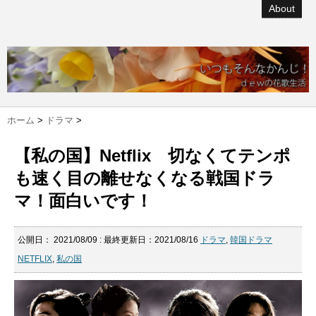
About
ホーム
>
ドラマ
>
【私の国】Netflix 切なくてテンポ
も速く目の離せなくなる戦国ドラ
マ！面白いです！
公開日：
2021/08/09
: 最終更新日：2021/08/16
ドラマ
,
韓国ドラマ
NETFLIX
,
私の国