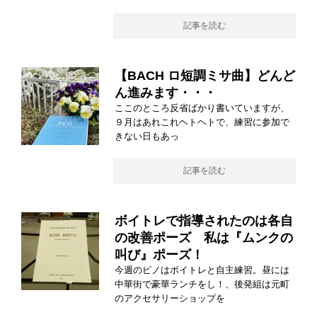
記事を読む
【BACH ロ短調ミサ曲】どんど
ん進みます・・・
ここのところ反省ばかり書いていますが、
９月はあれこれヘトヘトで、練習に参加で
きない日もあっ
記事を読む
ボイトレで指導されたのは各自
の改善ポーズ 私は『ムンクの
叫び』ポーズ！
今週のピノはボイトレと自主練習。昼には
中華街で豪華ランチをし！、後発組は元町
のアクセサリーショップを