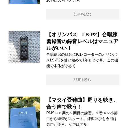
20番に入ったところ
記事を読む
【オリンパス LS-P2】合唱練
習録音の録音レベルはマニュア
ルがいい！
合唱練習の録音にICレコーダーのオリンパ
スLS-P2を使い始めて1年と２か月。この機
能で本体が小さく
記事を読む
【マタイ受難曲】周りを聴き、
合う声で歌う！
PMS３６期の２回目の練習。１番４２小節
目から練習がスタート。練習並びも今回は
男声が後ろ、女声はアル