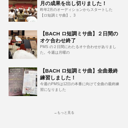
月の成果を出し切りました！
昨年2月のオーディションからスタートした
【ロ短調ミサ曲】。3
【BACH ロ短調ミサ曲】２日間の
オケ合わせ終了
PMS の２日間にわたるオケ合わせがありまし
た。今週は月曜の
【BACH ロ短調ミサ曲】全曲最終
練習しました！
今週のPMSは12日の本番に向けて全曲の最終練
習になりました
→もっと見る