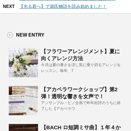
NEXT
【光る君へ】で源氏物語を読み始めました！
NEW ENTRY
【フラワーアレンジメント】夏に
向くアレンジ方法
今月は夏の暑さを涼し気に乗り切るアレンジを
レッスン。毎年、7
【アカペラワークショップ】第2
弾！透明な響きを女声で！
アンサンブル・ピノ企画で昨年好評のうちに終
了した【アカペラワ
【BACH ロ短調ミサ曲】１年４か