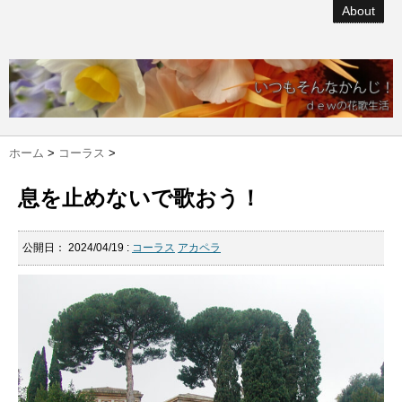
About
ホーム
>
コーラス
>
息を止めないで歌おう！
公開日：
2024/04/19
:
コーラス
アカペラ