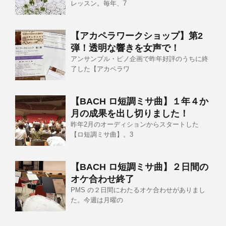
レッスン。毎年、7
【アカペラワークショップ】第2
弾！透明な響きを女声で！
アンサンブル・ピノ企画で昨年好評のうちに終
了した【アカペラワ
【BACH ロ短調ミサ曲】１年４か
月の成果を出し切りました！
昨年2月のオーディションからスタートした
【ロ短調ミサ曲】。3
【BACH ロ短調ミサ曲】２日間の
オケ合わせ終了
PMS の２日間にわたるオケ合わせがありまし
た。今週は月曜の