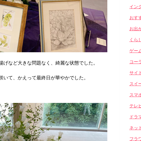
イン
おす
お出
くら
ゲー
コー
揚げなど大きな問題なく、綺麗な状態でした。
サイ
咲いて、かえって最終日が華やかでした。
スイ
スマ
テレ
ドラ
ネッ
フラ