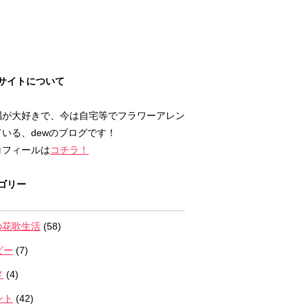
サイトについて
唱が大好きで、今は自宅等でフラワーアレン
いる、dewのブログです！
ロフィールは
コチラ！
ゴリー
の花歌生活
(58)
ピー
(7)
メ
(4)
ント
(42)