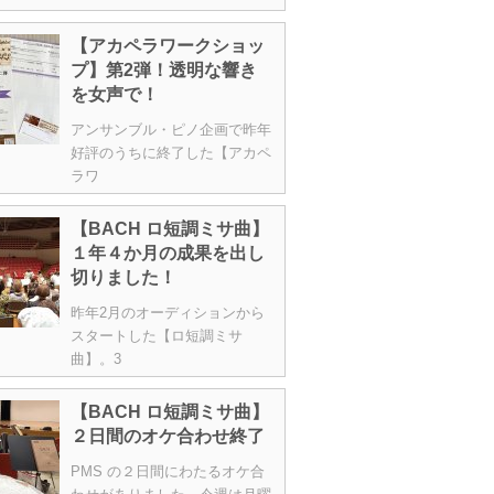
【アカペラワークショッ
プ】第2弾！透明な響き
を女声で！
アンサンブル・ピノ企画で昨年
好評のうちに終了した【アカペ
ラワ
【BACH ロ短調ミサ曲】
１年４か月の成果を出し
切りました！
昨年2月のオーディションから
スタートした【ロ短調ミサ
曲】。3
【BACH ロ短調ミサ曲】
２日間のオケ合わせ終了
PMS の２日間にわたるオケ合