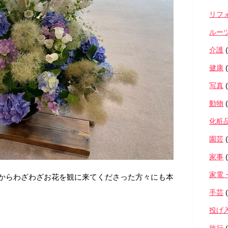
リフ
ルー
介護
(
健康
(
写真
(
動物
(
化粧
園芸
(
家事
(
家電
からわざわざお花を観に来てくださった方々にも本
手芸
(
投げ