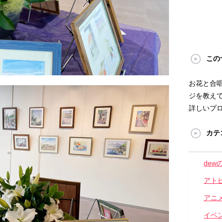
この
お花と合
ジを教えて
詳しいプ
カテ
dew
アト
アニ
イベ