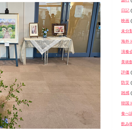
旅行
(
日記
(
映画
(
未分
海外
演奏
美術
評価
(
防災
(
雑感
(
韓国
食べ
飲み