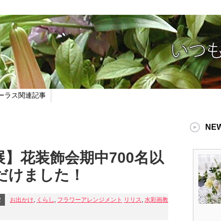
ーラス関連記事
NE
】花装飾会期中700名以
だけました！
2
お出かけ
,
くらし
,
フラワーアレンジメント
リリス
,
水彩画教