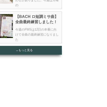
わせがありました。今週は月曜
の
【BACH ロ短調ミサ曲】
全曲最終練習しました！
今週のPMSは12日の本番に向
けて全曲の最終練習になりまし
た
→もっと見る