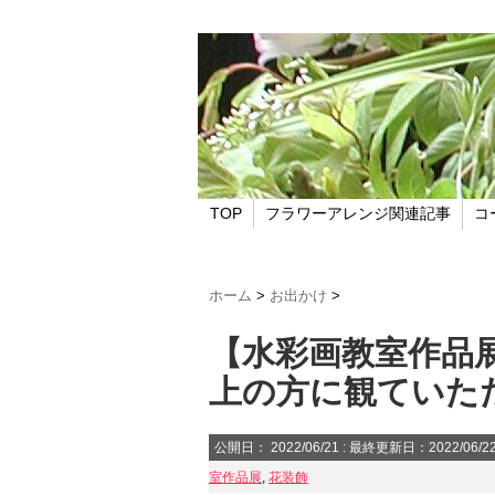
TOP
フラワーアレンジ関連記事
コ
ホーム
>
お出かけ
>
【水彩画教室作品展
上の方に観ていた
公開日：
2022/06/21
: 最終更新日：2022/06/2
室作品展
,
花装飾