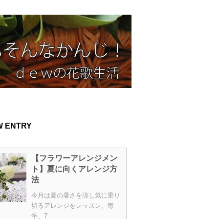
W ENTRY
【フラワーアレンジメン
ト】夏に向くアレンジ方
法
今月は夏の暑さを涼し気に乗り
切るアレンジをレッスン。毎
年、7