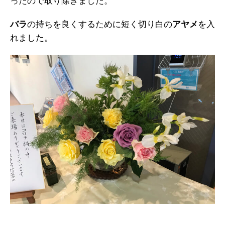
ったので取り除きました。
バラ
の持ちを良くするために短く切り白の
アヤメ
を入
れました。