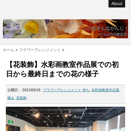
About
ホーム
>
フラワーアレンジメント
>
【花装飾】水彩画教室作品展での初
日から最終日までの花の様子
公開日：
2021/05/19
:
フラワーアレンジメント
持ち
,
水彩画教室作品展
,
痛み
,
花装飾