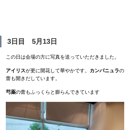
3日目 5月13日
この日は会場の方に写真を送っていただきました。
アイリス
が更に開花して華やかです。
カンパニュラ
の
蕾も開きだしています。
芍薬
の蕾もふっくらと膨らんできています