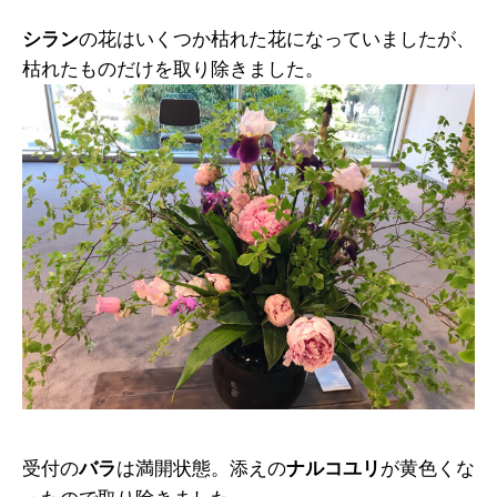
シラン
の花はいくつか枯れた花になっていましたが、
枯れたものだけを取り除きました。
受付の
バラ
は満開状態。添えの
ナルコユリ
が黄色くな