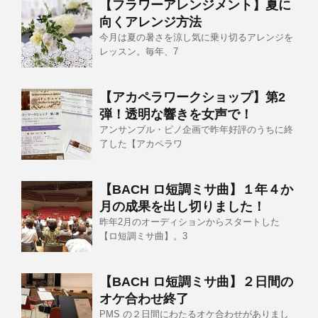
【フラワーアレンジメント】夏に
向くアレンジ方法
今月は夏の暑さを涼し気に乗り切るアレンジを
レッスン。毎年、7
【アカペラワークショップ】第2
弾！透明な響きを女声で！
アンサンブル・ピノ企画で昨年好評のうちに終
了した【アカペラワ
【BACH ロ短調ミサ曲】１年４か
月の成果を出し切りました！
昨年2月のオーディションからスタートした
【ロ短調ミサ曲】。3
【BACH ロ短調ミサ曲】２日間の
オケ合わせ終了
PMS の２日間にわたるオケ合わせがありまし