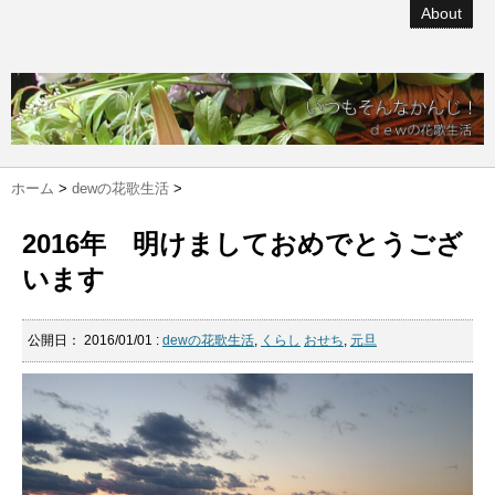
About
ホーム
>
dewの花歌生活
>
2016年 明けましておめでとうござ
います
公開日：
2016/01/01
:
dewの花歌生活
,
くらし
おせち
,
元旦