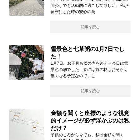
間少しでも活動的に過ごして欲しい、私が
留守にした時の安心の為
記事を読む
雪景色と七草粥の1月7日でし
た！
1月7日。お正月も松の内を終える今日は雪
景色の朝でした。春には前の林もおそらく
無くなる予定なので、こ
記事を読む
金額を聞くと座標のような視覚
的イメージが必ず浮かぶのは私
だけ？
子供のころから今でも、私は金額を聞く