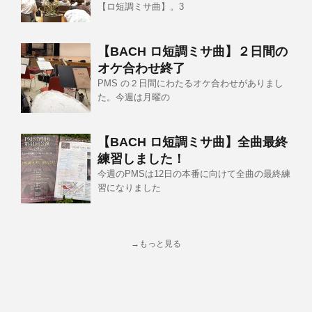
【ロ短調ミサ曲】。3
【BACH ロ短調ミサ曲】２日間の
オケ合わせ終了
PMS の２日間にわたるオケ合わせがありまし
た。今週は月曜の
【BACH ロ短調ミサ曲】全曲最終
練習しました！
今週のPMSは12日の本番に向けて全曲の最終練
習になりました
→もっと見る