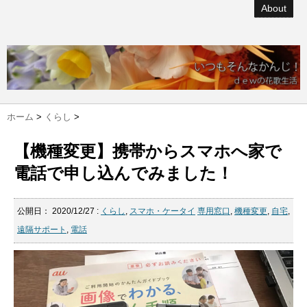
About
ホーム
>
くらし
>
【機種変更】携帯からスマホへ家で
電話で申し込んでみました！
公開日：
2020/12/27
:
くらし
,
スマホ・ケータイ
専用窓口
,
機種変更
,
自宅
,
遠隔サポート
,
電話