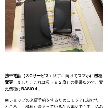
携帯電話（３Gサービス）
終了に向けて
スマホ
に
機種
変更
しました。これは母（９２歳）の携帯なので、変
更機種は
BASIO４
。
auショップの来店予約をするために１５７に掛けた
ところ、「機種が決まっているなら電話でも申し込み