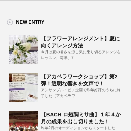
NEW ENTRY
【フラワーアレンジメント】夏に
向くアレンジ方法
今月は夏の暑さを涼し気に乗り切るアレンジを
レッスン。毎年、7
【アカペラワークショップ】第2
弾！透明な響きを女声で！
アンサンブル・ピノ企画で昨年好評のうちに終
了した【アカペラワ
【BACH ロ短調ミサ曲】１年４か
月の成果を出し切りました！
昨年2月のオーディションからスタートした