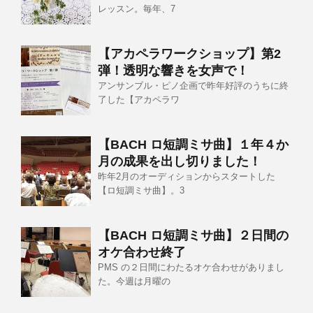
レッスン。毎年、7
【アカペラワークショップ】第2
弾！透明な響きを女声で！
アンサンブル・ピノ企画で昨年好評のうちに終
了した【アカペラワ
【BACH ロ短調ミサ曲】１年４か
月の成果を出し切りました！
昨年2月のオーディションからスタートした
【ロ短調ミサ曲】。3
【BACH ロ短調ミサ曲】２日間の
オケ合わせ終了
PMS の２日間にわたるオケ合わせがありまし
た。今週は月曜の