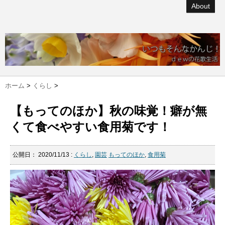
About
ホーム
>
くらし
>
【もってのほか】秋の味覚！癖が無
くて食べやすい食用菊です！
公開日：
2020/11/13
:
くらし
,
園芸
もってのほか
,
食用菊