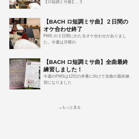
【ロ短調ミサ曲】。3
【BACH ロ短調ミサ曲】２日間の
オケ合わせ終了
PMS の２日間にわたるオケ合わせがありまし
た。今週は月曜の
【BACH ロ短調ミサ曲】全曲最終
練習しました！
今週のPMSは12日の本番に向けて全曲の最終練
習になりました
→もっと見る