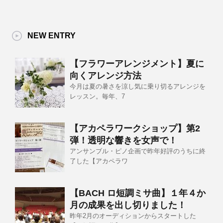
NEW ENTRY
【フラワーアレンジメント】夏に
向くアレンジ方法
今月は夏の暑さを涼し気に乗り切るアレンジを
レッスン。毎年、7
【アカペラワークショップ】第2
弾！透明な響きを女声で！
アンサンブル・ピノ企画で昨年好評のうちに終
了した【アカペラワ
【BACH ロ短調ミサ曲】１年４か
月の成果を出し切りました！
昨年2月のオーディションからスタートした