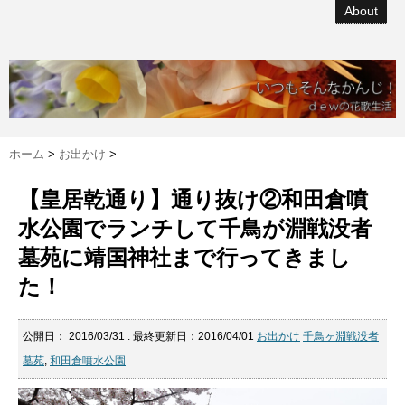
About
ホーム
>
お出かけ
>
【皇居乾通り】通り抜け②和田倉噴
水公園でランチして千鳥が淵戦没者
墓苑に靖国神社まで行ってきまし
た！
公開日：
2016/03/31
: 最終更新日：2016/04/01
お出かけ
千鳥ヶ淵戦没者
墓苑
,
和田倉噴水公園