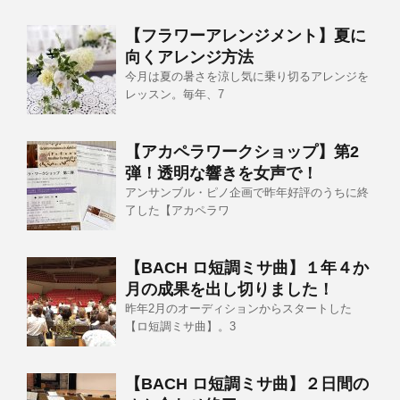
【フラワーアレンジメント】夏に
向くアレンジ方法
今月は夏の暑さを涼し気に乗り切るアレンジを
レッスン。毎年、7
【アカペラワークショップ】第2
弾！透明な響きを女声で！
アンサンブル・ピノ企画で昨年好評のうちに終
了した【アカペラワ
【BACH ロ短調ミサ曲】１年４か
月の成果を出し切りました！
昨年2月のオーディションからスタートした
【ロ短調ミサ曲】。3
【BACH ロ短調ミサ曲】２日間の