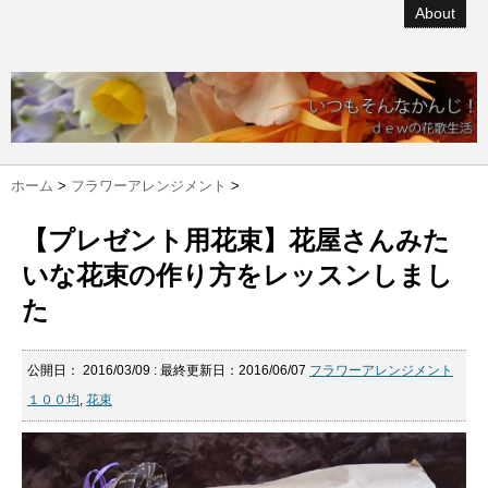
About
ホーム
>
フラワーアレンジメント
>
【プレゼント用花束】花屋さんみた
いな花束の作り方をレッスンしまし
た
公開日：
2016/03/09
: 最終更新日：2016/06/07
フラワーアレンジメント
１００均
,
花束