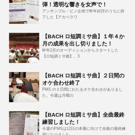
弾！透明な響きを女声で！
アンサンブル・ピノ企画で昨年好評のうちに終
了した【アカペラワ
【BACH ロ短調ミサ曲】１年４か
月の成果を出し切りました！
昨年2月のオーディションからスタートした
【ロ短調ミサ曲】。3
【BACH ロ短調ミサ曲】２日間の
オケ合わせ終了
PMS の２日間にわたるオケ合わせがありまし
た。今週は月曜の
【BACH ロ短調ミサ曲】全曲最終
練習しました！
今週のPMSは12日の本番に向けて全曲の最終練
習になりました