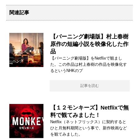
関連記事
【バーニング劇場版】村上春樹
原作の短編小説を映像化した作
品
【バーニング劇場版】をNetflixで観まし
た。この作品は村上春樹の作品を映像化す
るというNHKのプ
記事を読む
【１２モンキーズ】Netflixで無
料で観てみました！
Netflix（ネットフリックス）に契約すると
ひと月無料期間という事で、新作映画など
を観てみました。