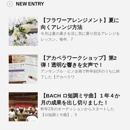
NEW ENTRY
【フラワーアレンジメント】夏に
向くアレンジ方法
今月は夏の暑さを涼し気に乗り切るアレンジを
レッスン。毎年、7
【アカペラワークショップ】第2
弾！透明な響きを女声で！
アンサンブル・ピノ企画で昨年好評のうちに終
了した【アカペラワ
【BACH ロ短調ミサ曲】１年４か
月の成果を出し切りました！
昨年2月のオーディションからスタートした
【ロ短調ミサ曲】。3