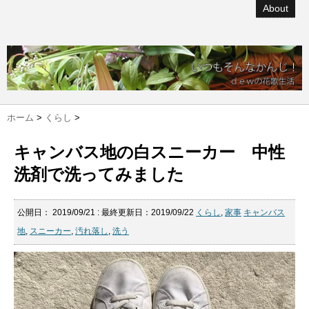
About
ホーム
>
くらし
>
キャンバス地の白スニーカー 中性
洗剤で洗ってみました
公開日：
2019/09/21
: 最終更新日：2019/09/22
くらし
,
家事
キャンバス
地
,
スニーカー
,
汚れ落し
,
洗う