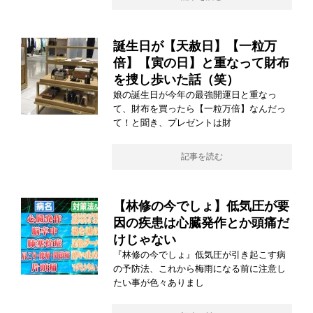
誕生日が【天赦日】【一粒万
倍】【寅の日】と重なって財布
を捜し歩いた話（笑）
娘の誕生日が今年の最強開運日と重なっ
て、財布を買ったら【一粒万倍】なんだっ
て！と聞き、プレゼントは財
記事を読む
【林修の今でしょ】低気圧が要
因の疾患は心臓発作とか頭痛だ
けじゃない
『林修の今でしょ』低気圧が引き起こす病
の予防法、これから梅雨になる前に注意し
たい事が色々ありまし