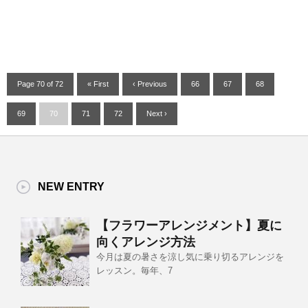
Page 70 of 72
« First
‹ Previous
66
67
68
69
70
71
72
Next ›
NEW ENTRY
【フラワーアレンジメント】夏に
向くアレンジ方法
今月は夏の暑さを涼し気に乗り切るアレンジを
レッスン。毎年、7