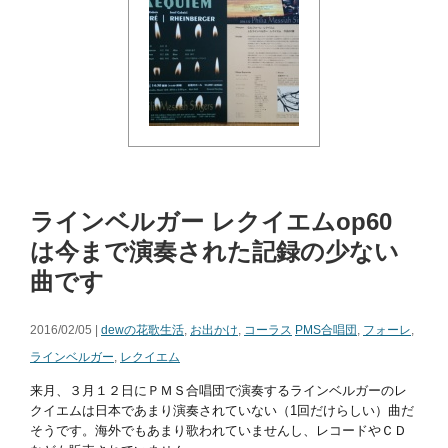
ラインベルガー レクイエムop60
は今まで演奏された記録の少ない
曲です
2016/02/05 |
dewの花歌生活
,
お出かけ
,
コーラス
PMS合唱団
,
フォーレ
,
ラインベルガー
,
レクイエム
来月、３月１２日にＰＭＳ合唱団で演奏するラインベルガーのレ
クイエムは日本であまり演奏されていない（1回だけらしい）曲だ
そうです。海外でもあまり歌われていませんし、レコードやＣＤ