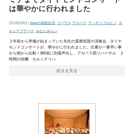
は華やかに行われました
2016/02/01 |
dewの花歌生活
,
コーラス
アカペラ
,
アンサンブルピノ
,
カ
ルミナブラーナ
,
みなとみらい
２年前から準備が始まっていた先生の還暦祝賀の演奏会、ダイヤ
モンドコンサートが、華やかに行われました。出番が一番早い事
から朝から出動！9時前に到着声出し、アカペラ団リハーサル ２
時間の待機 カルミナリハ
続きを見る