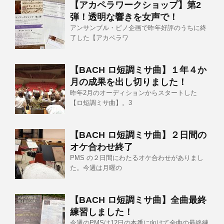
【アカペラワークショップ】第2
弾！透明な響きを女声で！
アンサンブル・ピノ企画で昨年好評のうちに終
了した【アカペラワ
【BACH ロ短調ミサ曲】１年４か
月の成果を出し切りました！
昨年2月のオーディションからスタートした
【ロ短調ミサ曲】。3
【BACH ロ短調ミサ曲】２日間の
オケ合わせ終了
PMS の２日間にわたるオケ合わせがありまし
た。今週は月曜の
【BACH ロ短調ミサ曲】全曲最終
練習しました！
今週のPMSは12日の本番に向けて全曲の最終練