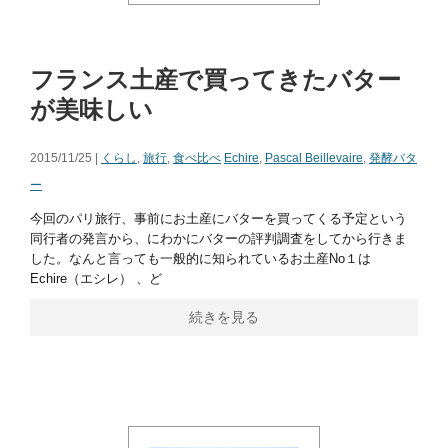
フランス土産で買ってきたバター
が美味しい
2015/11/25 |
くらし
,
旅行
,
食べ比べ
Echire
,
Pascal Beillevaire
,
発酵バタ
ー
今回のパリ旅行、事前にお土産にバターを買ってくる予定という
同行者の発言から、にわかにバターの評判調査をしてから行きま
した。なんと言っても一般的に知られているお土産No１は
Echire（エシレ） 、ど
続きを見る