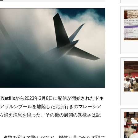
tflix
から2023年3月8日に配信が開始されたドキ
にクアラルンプールを離陸した北京行きのマレーシア
から消え消息を絶った。その後の展開の異様さは記
、進路を変えて飛んだなど、機体も見つからず謎に