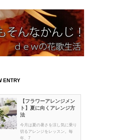
W ENTRY
【フラワーアレンジメン
ト】夏に向くアレンジ方
法
今月は夏の暑さを涼し気に乗り
切るアレンジをレッスン。毎
年、7