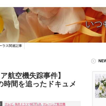
ーラス関連記事
NE
ーシア航空機失踪事件】
からの時間を追ったドキュメ
3
テレビ
,
海外ドラマ
NETFLIX
,
マレーシア航空機