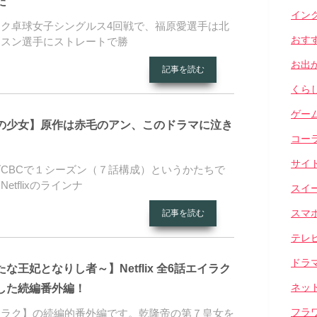
た
イン
ク卓球女子シングルス4回戦で、福原愛選手は北
おす
ンスン選手にストレートで勝
お出
記事を読む
くら
ゲー
の少女】原作は赤毛のアン、このドラマに泣き
コー
サイ
CBCで１シーズン（７話構成）というかたちで
tflixのラインナ
スイ
スマ
記事を読む
テレ
ドラ
な王妃となりし者～】Netflix 全6話エイラク
ネッ
した続編番外編！
フラ
イラク】の続編的番外編です。乾隆帝の第７皇女を