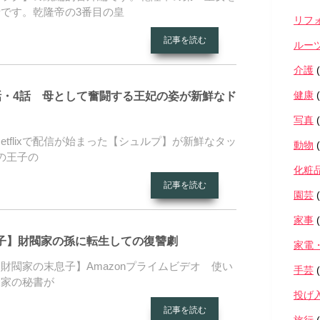
です。乾隆帝の3番目の皇
リフ
記事を読む
ルー
介護
(
健康
(
話・4話 母として奮闘する王妃の姿が新鮮なド
写真
(
日Netflixで配信が始まった【シュルプ】が新鮮なタッ
動物
(
の王子の
化粧
記事を読む
園芸
(
家事
(
子】財閥家の孫に転生しての復讐劇
家電
財閥家の末息子】Amazonプライムビデオ 使い
手芸
(
閥家の秘書が
投げ
記事を読む