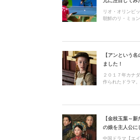
元に注目してみ
リオ・オリンピッ
朝鮮のリ・ミョ
【アンという名
ました！
２０１７年カナダ
作られたドラマ。Ne
【金枝玉葉～新た
の娘を主人公に
中国ドラマ【エ