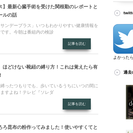
ス】最新心臓手術を受けた関根勤のレポートと
twi
ールの話
「サンデープラス」いつもわかりやすい健康情報を
いです。今朝は番組内の検診
記事を読む
よかった
】ほどけない靴紐の縛り方！これは覚えたら有
過去
！
り縛ったつもりでも、歩いているうちにいつの間に
しますよね！テレビ『ソレダ
記事を読む
ろろ昆布の粉作ってみました！使いやすくてと