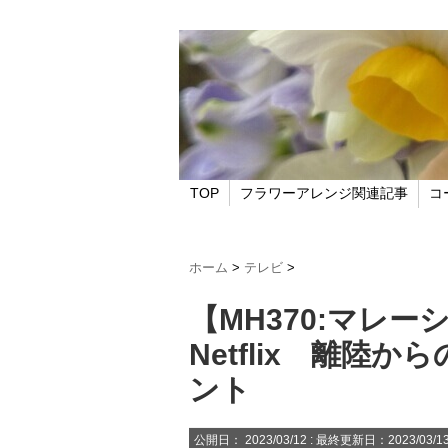
TOP
フラワーアレンジ関連記事
コ
ホーム
>
テレビ
>
【MH370:マレ
Netflix 離陸
ント
公開日：
2023/03/12
: 最終更新日：2023/03/1