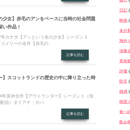
旅行
(
日記
(
の少女】赤毛のアンをベースに当時の社会問題
映画
(
深い作品！
未分
17年カナダ【アンという名の少女】シーズン３
海外
ンゴメリーの名作【赤毛の
演奏
記事を読む
美術
評価
(
ー】スコットランドの歴史の中に降り立った時
防災
(
雑感
(
14年英米合作【アウトランダー】シーズン１（現
韓国
で配信）ダイアナ・ガバ
食べ
記事を読む
飲み