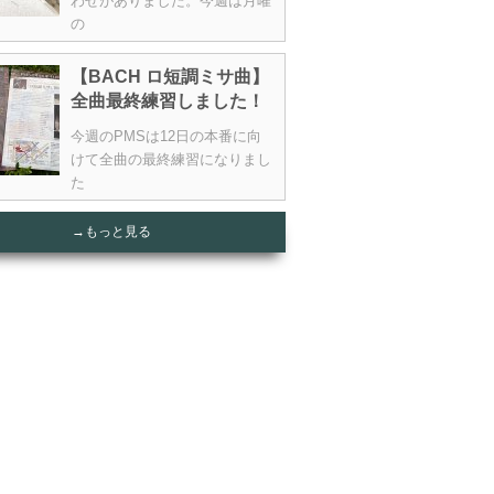
わせがありました。今週は月曜
の
【BACH ロ短調ミサ曲】
全曲最終練習しました！
今週のPMSは12日の本番に向
けて全曲の最終練習になりまし
た
→もっと見る