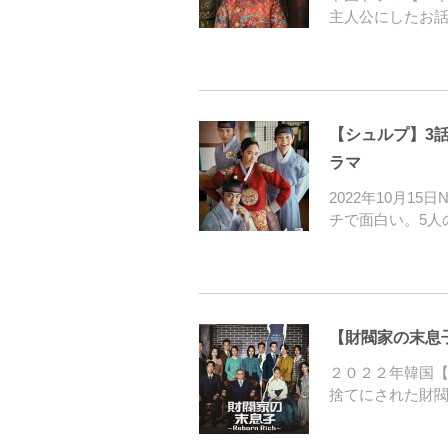
主人公にしたお話
【シュルプ】3
ラマ
2022年10月15
チで面白い。5人
【財閥家の末息
２０２２年韓国【
捨てにされた財