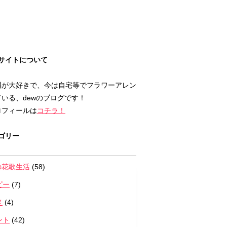
サイトについて
唱が大好きで、今は自宅等でフラワーアレン
いる、dewのブログです！
ロフィールは
コチラ！
ゴリー
の花歌生活
(58)
ピー
(7)
メ
(4)
ント
(42)