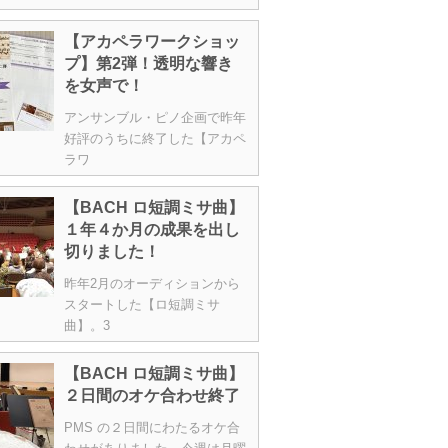
【アカペラワークショッ
プ】第2弾！透明な響き
を女声で！
アンサンブル・ピノ企画で昨年
好評のうちに終了した【アカペ
ラワ
【BACH ロ短調ミサ曲】
１年４か月の成果を出し
切りました！
昨年2月のオーディションから
スタートした【ロ短調ミサ
曲】。3
【BACH ロ短調ミサ曲】
２日間のオケ合わせ終了
PMS の２日間にわたるオケ合