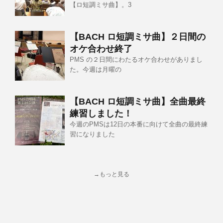
【ロ短調ミサ曲】。3
【BACH ロ短調ミサ曲】２日間の
オケ合わせ終了
PMS の２日間にわたるオケ合わせがありまし
た。今週は月曜の
【BACH ロ短調ミサ曲】全曲最終
練習しました！
今週のPMSは12日の本番に向けて全曲の最終練
習になりました
→もっと見る