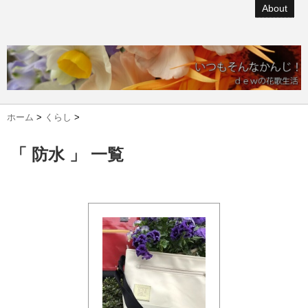
About
ホーム
>
くらし
>
「 防水 」 一覧