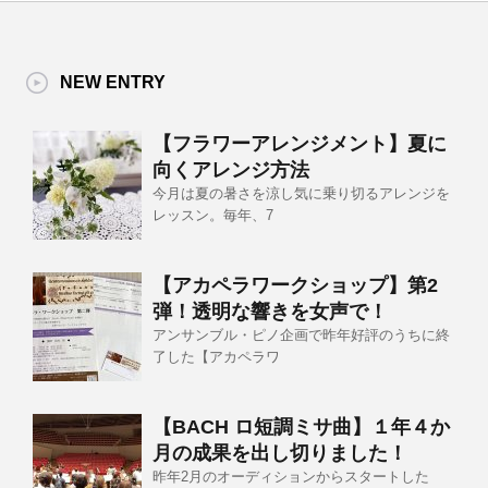
NEW ENTRY
【フラワーアレンジメント】夏に
向くアレンジ方法
今月は夏の暑さを涼し気に乗り切るアレンジを
レッスン。毎年、7
【アカペラワークショップ】第2
弾！透明な響きを女声で！
アンサンブル・ピノ企画で昨年好評のうちに終
了した【アカペラワ
【BACH ロ短調ミサ曲】１年４か
月の成果を出し切りました！
昨年2月のオーディションからスタートした