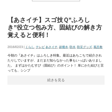
【あさイチ】スゴ技Ｑ”ふろし
き”役立つ包み方、固結びの解き方
覚えると便利！
2016/02/23 |
くらし
,
テレビ
あさイチ
,
超撥水
,
防水
,
防災グッズ
,
風呂敷
今朝の『あさイチ』はふろしき特集。最近はあちこちで紹介され
たりしていますが、まだまだ知らなかった事もいっぱいありまし
た。 まずはかたむすび（固結び）のポイント！ 単にかた結びと言
っても、シンプ
続きを見る