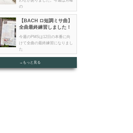
わせがありました。今週は月曜
の
【BACH ロ短調ミサ曲】
全曲最終練習しました！
今週のPMSは12日の本番に向
けて全曲の最終練習になりまし
た
→もっと見る