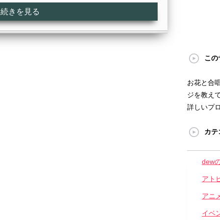
続きを見る
この
お花と合
ジを教えて
詳しいプ
カテ
dew
アト
アニ
イベ