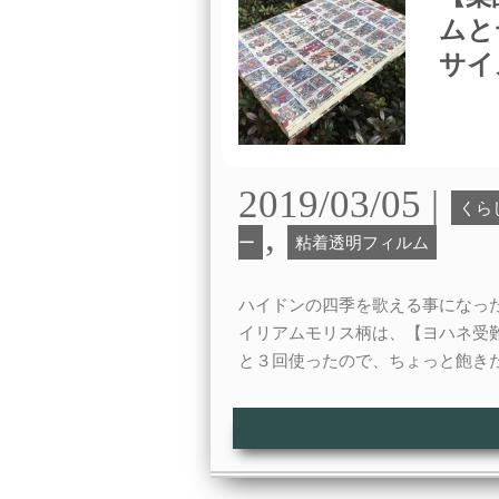
ムと
サイ
2019/03/05 |
くら
,
ー
粘着透明フィルム
ハイドンの四季を歌える事になっ
イリアムモリス柄は、【ヨハネ受
と３回使ったので、ちょっと飽き