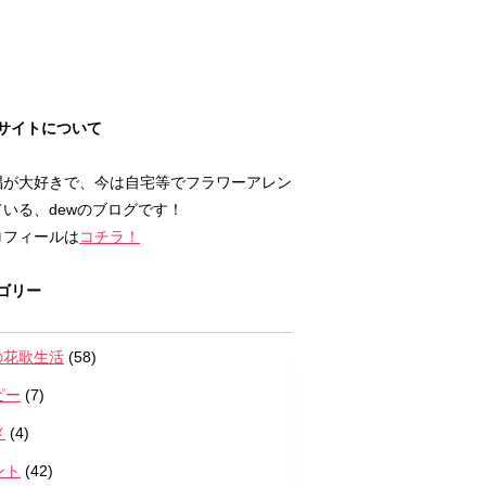
サイトについて
唱が大好きで、今は自宅等でフラワーアレン
いる、dewのブログです！
ロフィールは
コチラ！
ゴリー
の花歌生活
(58)
ピー
(7)
メ
(4)
ント
(42)