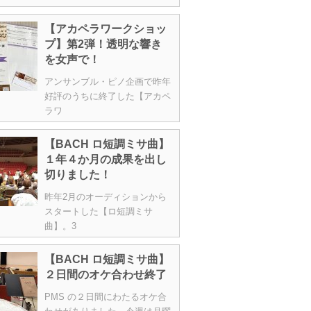
【アカペラワークショッ
プ】第2弾！透明な響き
を女声で！
アンサンブル・ピノ企画で昨年
好評のうちに終了した【アカペ
ラワ
【BACH ロ短調ミサ曲】
１年４か月の成果を出し
切りました！
昨年2月のオーディションから
スタートした【ロ短調ミサ
曲】。3
【BACH ロ短調ミサ曲】
２日間のオケ合わせ終了
PMS の２日間にわたるオケ合