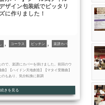
デザイン包装紙でピッタリ
ズに作りました！
,
,
し
コーラス
ピッチン
楽譜カバ
たので、楽譜にカバーを掛けました。前回のウ
難曲】【ハイドン天地創造】【マタイ受難曲】
たのもあり、気分転換に新調
続きを見る