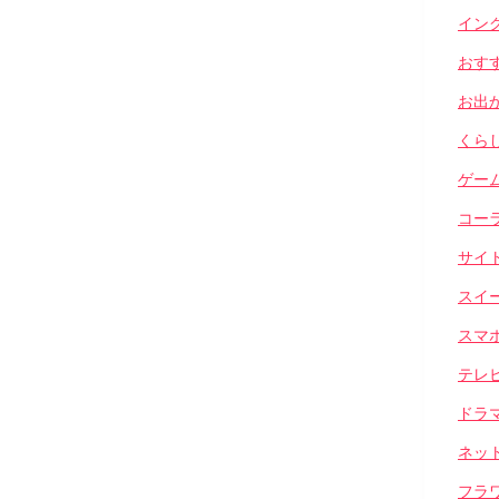
イン
おす
お出
くら
ゲー
コー
サイ
スイ
スマ
テレ
ドラ
ネッ
フラ