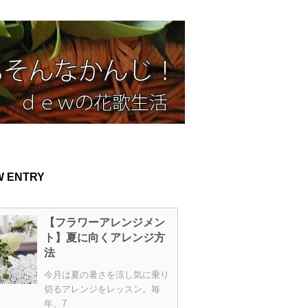
W ENTRY
【フラワーアレンジメン
ト】夏に向くアレンジ方
法
今月は夏の暑さを涼し気に乗り
切るアレンジをレッスン。毎
年、7