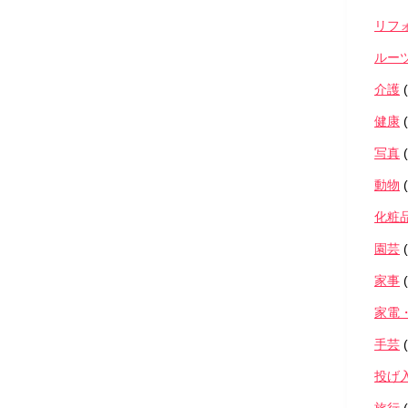
リフ
ルー
介護
(
健康
(
写真
(
動物
(
化粧
園芸
(
家事
(
家電
手芸
(
投げ