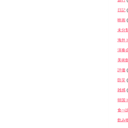
旅行
(
日記
(
映画
(
未分
海外
演奏
美術
評価
(
防災
(
雑感
(
韓国
食べ
飲み