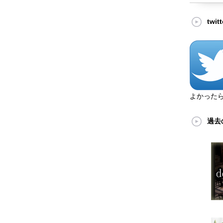
twi
よかった
過去