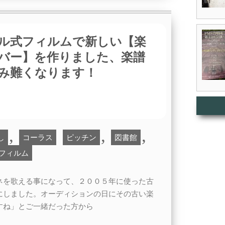
ル式フィルムで新しい【楽
バー】を作りました、楽譜
み難くなります！
,
,
,
し
コーラス
ピッチン
図書館
フィルム
ネを歌える事になって、２００５年に使った古
にしました。オーディションの日にその古い楽
すね」とご一緒だった方から