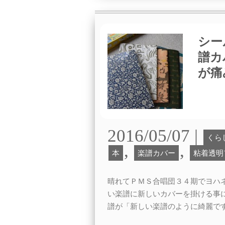
シー
譜カ
が痛
2016/05/07 |
くら
,
,
本
楽譜カバー
粘着透明
晴れてＰＭＳ合唱団３４期でヨハ
い楽譜に新しいカバーを掛ける事
譜が「新しい楽譜のように綺麗で