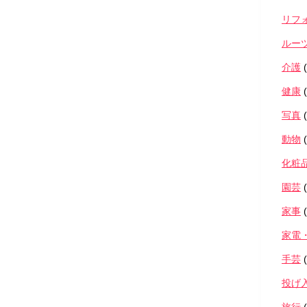
リフ
ルー
介護
(
健康
(
写真
(
動物
(
化粧
園芸
(
家事
(
家電
手芸
(
投げ