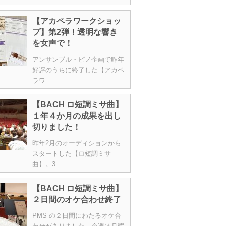
【アカペラワークショッ
プ】第2弾！透明な響き
を女声で！
アンサンブル・ピノ企画で昨年
好評のうちに終了した【アカペ
ラワ
【BACH ロ短調ミサ曲】
１年４か月の成果を出し
切りました！
昨年2月のオーディションから
スタートした【ロ短調ミサ
曲】。3
【BACH ロ短調ミサ曲】
２日間のオケ合わせ終了
PMS の２日間にわたるオケ合