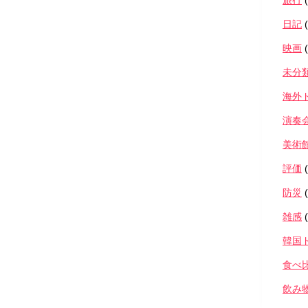
旅行
(
日記
(
映画
(
未分
海外
演奏
美術
評価
(
防災
(
雑感
(
韓国
食べ
飲み