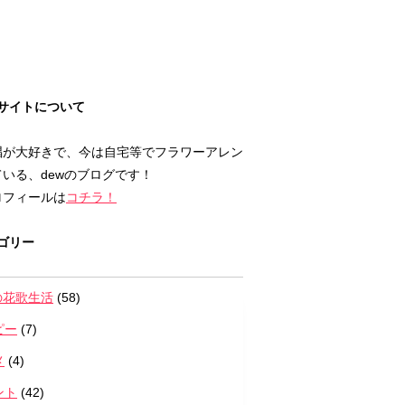
サイトについて
唱が大好きで、今は自宅等でフラワーアレン
いる、dewのブログです！
ロフィールは
コチラ！
ゴリー
の花歌生活
(58)
ピー
(7)
メ
(4)
ント
(42)