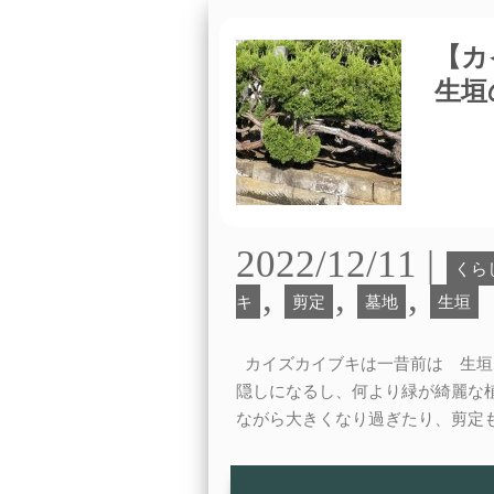
【カ
生垣
2022/12/11 |
くら
,
,
,
キ
剪定
墓地
生垣
カイズカイブキは一昔前は 生垣
隠しになるし、何より緑が綺麗な
ながら大きくなり過ぎたり、剪定