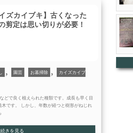
イズカイブキ】古くなった
の剪定は思い切りが必要！
,
,
し
園芸
お墓掃除
カイズカイブ
などで良く植えられた種類です。成長も早く目
植木です。 しかし、年数が経つと樹形がねじれ
も
続きを見る