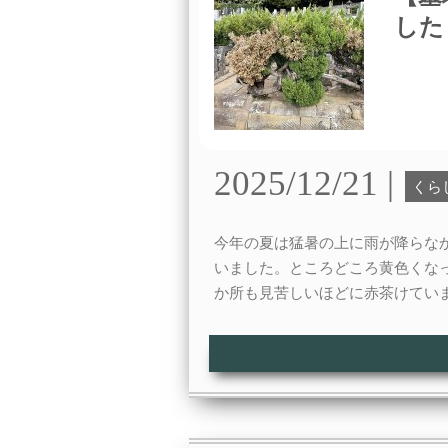
した
2025/12/21 |
くら
今年の夏は猛暑の上に雨が降らな
いました。ところどころ黄色くな
か所も見苦しいほどに赤茶けてい