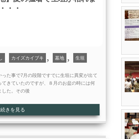
・・・
,
,
し
カイズカイブキ
墓地
生垣
かった事で7月の段階ですでに生垣に異変が出て
ってきていたのですが、８月のお盆の時には何
ました。その後
続きを見る