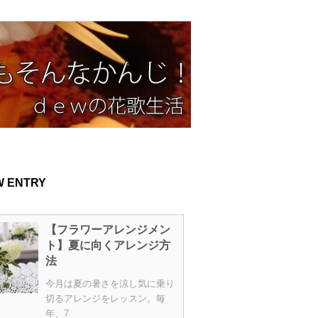
W ENTRY
【フラワーアレンジメン
ト】夏に向くアレンジ方
法
今月は夏の暑さを涼し気に乗り
切るアレンジをレッスン。毎
年、7