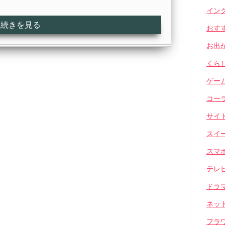
イン
続きを見る
おす
お出
くら
ゲー
コー
サイ
スイ
スマ
テレ
ドラ
ネッ
フラ