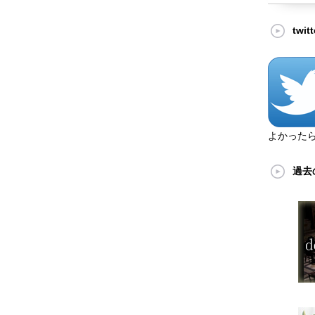
twi
よかった
過去