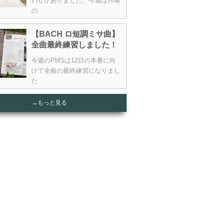
わせがありました。今週は月曜
の
【BACH ロ短調ミサ曲】
全曲最終練習しました！
今週のPMSは12日の本番に向
けて全曲の最終練習になりまし
た
→もっと見る