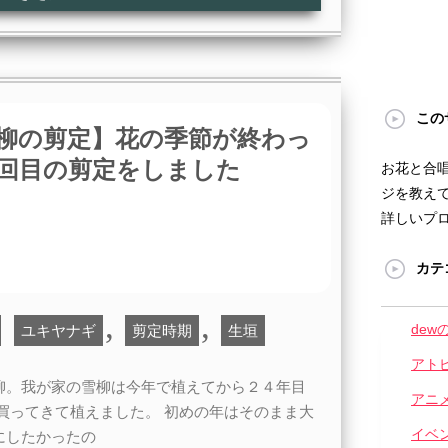
この
柳の剪定】花の季節が終わっ
回目の剪定をしました
お花と合
ジを教えて
詳しいプ
カテ
,
,
dew
ユキヤナギ
剪定時期
生垣
アト
柳。我が家の雪柳は今年で植えてから２４年目
アニ
買ってきて植えました。 初めの年はそのまま大
イベ
にしたかったの