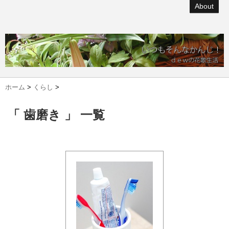
About
ホーム
>
くらし
>
「 歯磨き 」 一覧