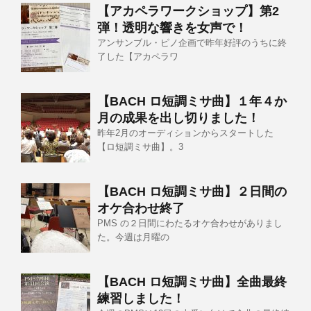
【アカペラワークショップ】第2
弾！透明な響きを女声で！
アンサンブル・ピノ企画で昨年好評のうちに終
了した【アカペラワ
【BACH ロ短調ミサ曲】１年４か
月の成果を出し切りました！
昨年2月のオーディションからスタートした
【ロ短調ミサ曲】。3
【BACH ロ短調ミサ曲】２日間の
オケ合わせ終了
PMS の２日間にわたるオケ合わせがありまし
た。今週は月曜の
【BACH ロ短調ミサ曲】全曲最終
練習しました！