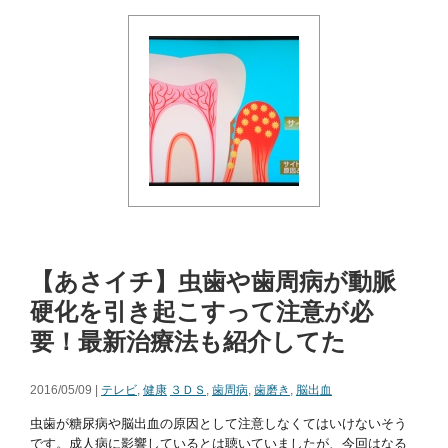
【あさイチ】虫歯や歯周病が動脈
硬化を引き起こすって注意が必
要！最新治療法も紹介してた
2016/05/09 |
テレビ
,
健康
３ＤＳ
,
歯周病
,
歯磨き
,
脳出血
虫歯が糖尿病や脳出血の原因として注意しなくてはいけないそう
です。成人病に影響しているとは聴いていましたが、今回はなる