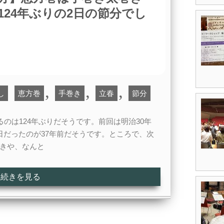
124年ぶりの2日の節分でし
,
,
,
し
恵方巻
手巻き
立春
節分
るのは124年ぶりだそうです。前回は明治30年
日だったのが37年前だそうです。ところで、次
いきや、なんと
続きを見る