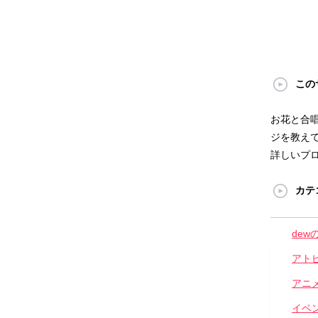
この
お花と合
ジを教えて
詳しいプ
カテ
dew
アト
アニ
イベ