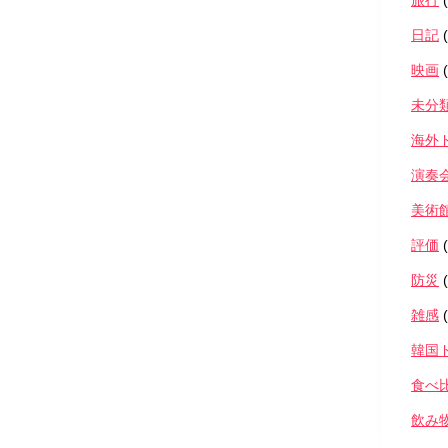
旅行
(
日記
(
映画
(
未分
海外
演奏
美術
評価
(
防災
(
雑感
(
韓国
食べ
飲み