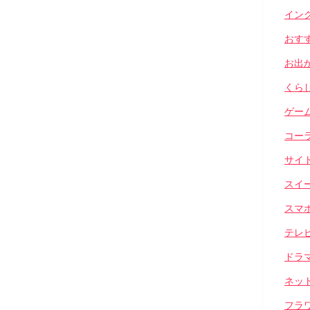
イン
おす
お出
くら
ゲー
コー
サイ
スイ
スマ
テレ
ドラ
ネッ
フラ