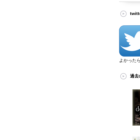
twi
よかった
過去