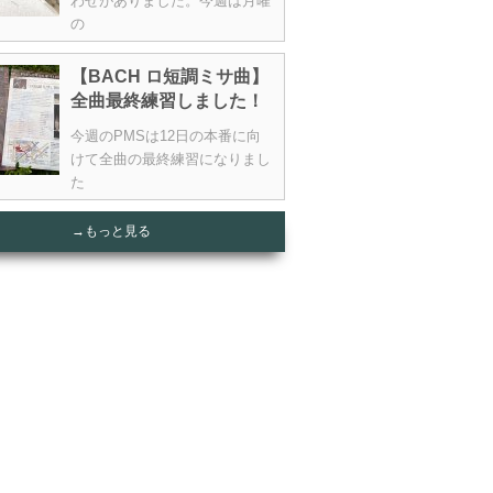
わせがありました。今週は月曜
の
【BACH ロ短調ミサ曲】
全曲最終練習しました！
今週のPMSは12日の本番に向
けて全曲の最終練習になりまし
た
→もっと見る