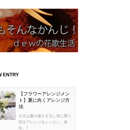
W ENTRY
【フラワーアレンジメン
ト】夏に向くアレンジ方
法
今月は夏の暑さを涼し気に乗り
切るアレンジをレッスン。毎
年、7