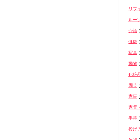
リフ
ルー
介護
(
健康
(
写真
(
動物
(
化粧
園芸
(
家事
(
家電
手芸
(
投げ