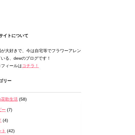
サイトについて
唱が大好きで、今は自宅等でフラワーアレン
いる、dewのブログです！
ロフィールは
コチラ！
ゴリー
の花歌生活
(58)
ピー
(7)
メ
(4)
ント
(42)