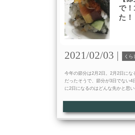
で！
た！
2021/02/03 |
くら
今年の節分は2月2日。2月2日にな
だったそうで、節分が3日でない4
に2日になるのはどんな先かと思