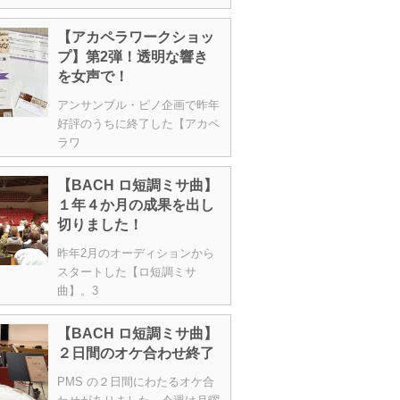
【アカペラワークショッ
プ】第2弾！透明な響き
を女声で！
アンサンブル・ピノ企画で昨年
好評のうちに終了した【アカペ
ラワ
【BACH ロ短調ミサ曲】
１年４か月の成果を出し
切りました！
昨年2月のオーディションから
スタートした【ロ短調ミサ
曲】。3
【BACH ロ短調ミサ曲】
２日間のオケ合わせ終了
PMS の２日間にわたるオケ合