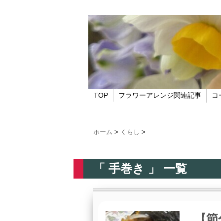
TOP
フラワーアレンジ関連記事
コ
ホーム
>
くらし
>
「 手巻き 」 一覧
【節