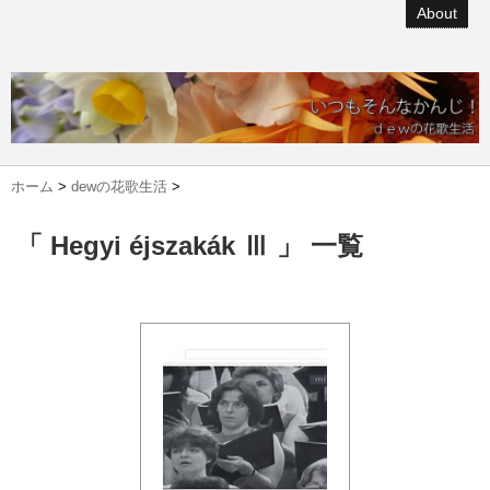
About
ホーム
>
dewの花歌生活
>
「 Hegyi éjszakák Ⅲ 」 一覧