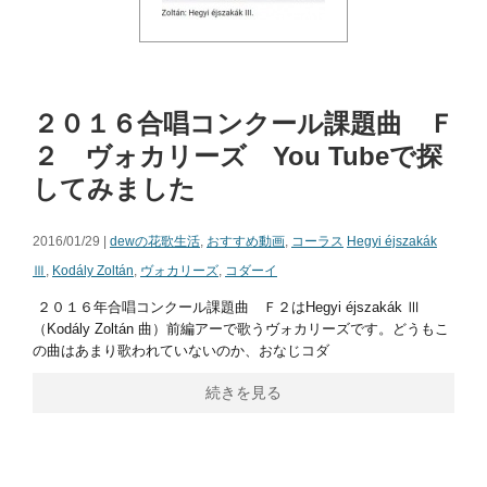
２０１６合唱コンクール課題曲 Ｆ
２ ヴォカリーズ You Tubeで探
してみました
2016/01/29 |
dewの花歌生活
,
おすすめ動画
,
コーラス
Hegyi éjszakák
Ⅲ
,
Kodály Zoltán
,
ヴォカリーズ
,
コダーイ
２０１６年合唱コンクール課題曲 Ｆ２はHegyi éjszakák Ⅲ
（Kodály Zoltán 曲）前編アーで歌うヴォカリーズです。どうもこ
の曲はあまり歌われていないのか、おなじコダ
続きを見る