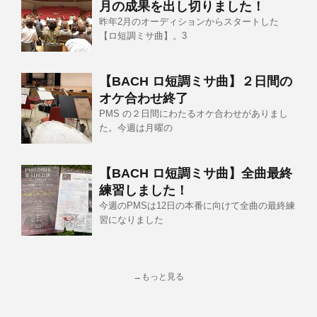
月の成果を出し切りました！
昨年2月のオーディションからスタートした
【ロ短調ミサ曲】。3
【BACH ロ短調ミサ曲】２日間の
オケ合わせ終了
PMS の２日間にわたるオケ合わせがありまし
た。今週は月曜の
【BACH ロ短調ミサ曲】全曲最終
練習しました！
今週のPMSは12日の本番に向けて全曲の最終練
習になりました
→もっと見る