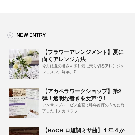
NEW ENTRY
【フラワーアレンジメント】夏に
向くアレンジ方法
今月は夏の暑さを涼し気に乗り切るアレンジを
レッスン。毎年、7
【アカペラワークショップ】第2
弾！透明な響きを女声で！
アンサンブル・ピノ企画で昨年好評のうちに終
了した【アカペラワ
【BACH ロ短調ミサ曲】１年４か