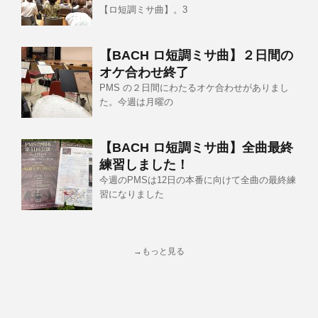
【ロ短調ミサ曲】。3
【BACH ロ短調ミサ曲】２日間の
オケ合わせ終了
PMS の２日間にわたるオケ合わせがありまし
た。今週は月曜の
【BACH ロ短調ミサ曲】全曲最終
練習しました！
今週のPMSは12日の本番に向けて全曲の最終練
習になりました
→もっと見る