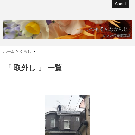
About
ホーム
>
くらし
>
「 取外し 」 一覧