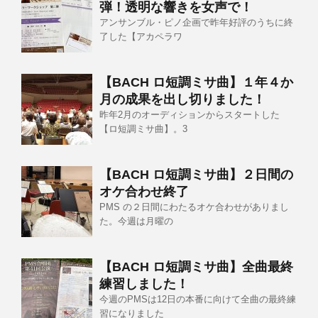
弾！透明な響きを女声で！
アンサンブル・ピノ企画で昨年好評のうちに終
了した【アカペラワ
【BACH ロ短調ミサ曲】１年４か
月の成果を出し切りました！
昨年2月のオーディションからスタートした
【ロ短調ミサ曲】。3
【BACH ロ短調ミサ曲】２日間の
オケ合わせ終了
PMS の２日間にわたるオケ合わせがありまし
た。今週は月曜の
【BACH ロ短調ミサ曲】全曲最終
練習しました！
今週のPMSは12日の本番に向けて全曲の最終練
習になりました