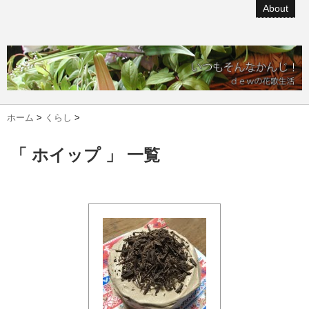
About
ホーム
>
くらし
>
「 ホイップ 」 一覧