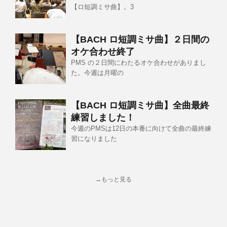
【ロ短調ミサ曲】。3
【BACH ロ短調ミサ曲】２日間の
オケ合わせ終了
PMS の２日間にわたるオケ合わせがありまし
た。今週は月曜の
【BACH ロ短調ミサ曲】全曲最終
練習しました！
今週のPMSは12日の本番に向けて全曲の最終練
習になりました
→もっと見る