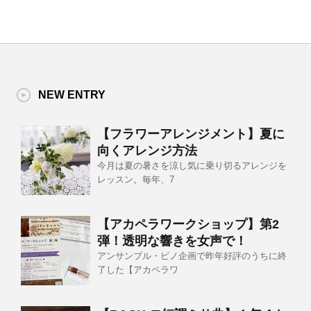
NEW ENTRY
【フラワーアレンジメント】夏に
向くアレンジ方法
今月は夏の暑さを涼し気に乗り切るアレンジを
レッスン。毎年、7
【アカペラワークショップ】第2
弾！透明な響きを女声で！
アンサンブル・ピノ企画で昨年好評のうちに終
了した【アカペラワ