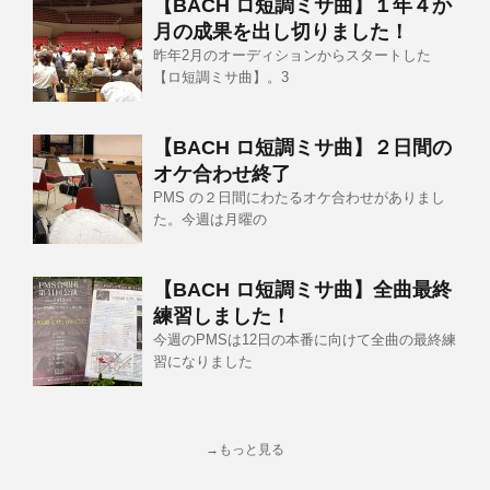
【BACH ロ短調ミサ曲】１年４か
月の成果を出し切りました！
昨年2月のオーディションからスタートした
【ロ短調ミサ曲】。3
【BACH ロ短調ミサ曲】２日間の
オケ合わせ終了
PMS の２日間にわたるオケ合わせがありまし
た。今週は月曜の
【BACH ロ短調ミサ曲】全曲最終
練習しました！
今週のPMSは12日の本番に向けて全曲の最終練
習になりました
→もっと見る