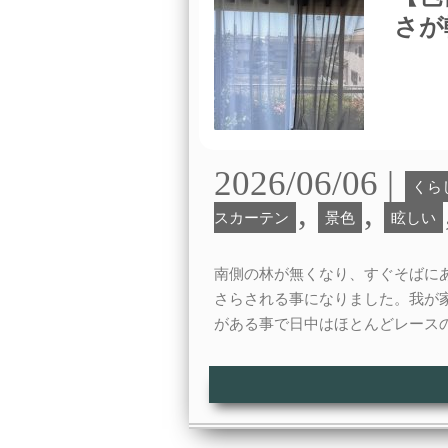
さが
2026/06/06 |
くら
,
,
スカーテン
景色
眩しい
南側の林が無くなり、すぐそばに
さらされる事になりました。我が
がある事で日中はほとんどレース