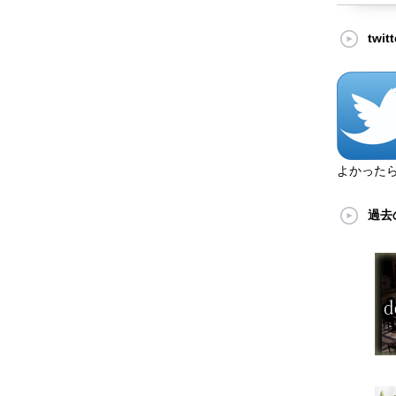
twi
よかった
過去