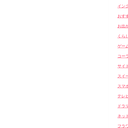
イン
おす
お出
くら
ゲー
コー
サイ
スイ
スマ
テレ
ドラ
ネッ
フラ