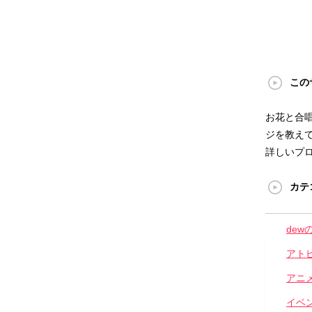
この
お花と合
ジを教えて
詳しいプ
カテ
dew
アト
アニ
イベ