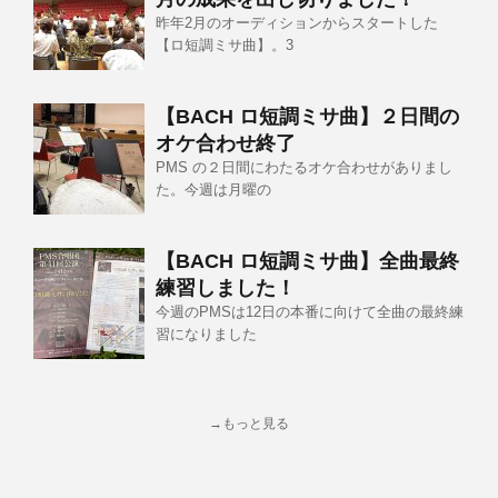
昨年2月のオーディションからスタートした
【ロ短調ミサ曲】。3
【BACH ロ短調ミサ曲】２日間の
オケ合わせ終了
PMS の２日間にわたるオケ合わせがありまし
た。今週は月曜の
【BACH ロ短調ミサ曲】全曲最終
練習しました！
今週のPMSは12日の本番に向けて全曲の最終練
習になりました
→もっと見る