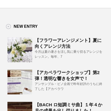
NEW ENTRY
【フラワーアレンジメント】夏に
向くアレンジ方法
今月は夏の暑さを涼し気に乗り切るアレンジを
レッスン。毎年、7
【アカペラワークショップ】第2
弾！透明な響きを女声で！
アンサンブル・ピノ企画で昨年好評のうちに終
了した【アカペラワ
【BACH ロ短調ミサ曲】１年４か
月の成果を出し切りました！